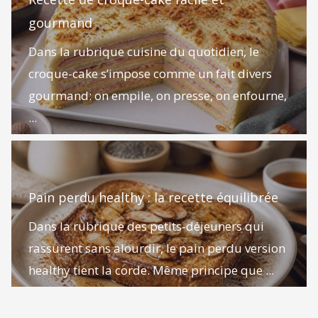
gourmand
Dans la rubrique cuisine du quotidien, le
croque-cake s’impose comme un fait divers
gourmand: on empile, on presse, on enfourne,
...
Pain perdu healthy : la recette équilibrée
Dans la rubrique des petits-déjeuners qui
rassurent sans alourdir, le pain perdu version
healthy tient la corde. Même principe que ...