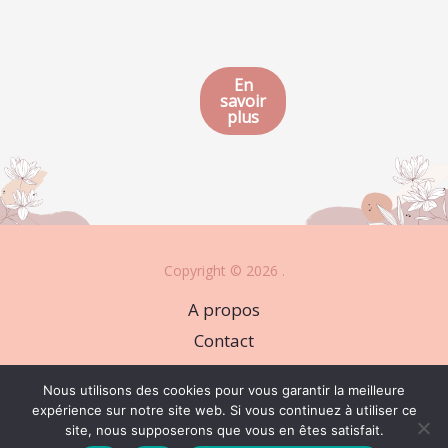
En
savoir
plus
Copyright © 2026 .
A propos
Contact
Plan du site
Nous utilisons des cookies pour vous garantir la meilleure
Mentions légales
expérience sur notre site web. Si vous continuez à utiliser ce
site, nous supposerons que vous en êtes satisfait.
Politique de confidentialité