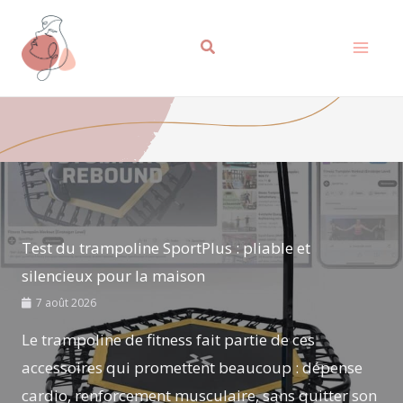
Aller
au
contenu
Test du trampoline SportPlus : pliable et
silencieux pour la maison
7 août 2026
Le trampoline de fitness fait partie de ces
accessoires qui promettent beaucoup : dépense
cardio, renforcement musculaire, sans quitter son