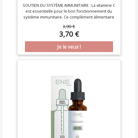
SOUTIEN DU SYSTÈME IMMUNITAIRE : La vitamine C
est essentielle pour le bon fonctionnement du
système immunitaire. Ce complément alimentaire
enrichi de 500mg de vitamine aide à maitenir le
3,90 €
bon fonctionnement des défenses immunitaires
3,70 €
de l’organisme, contribuant à une meilleure
résistance. RÉDUCTION DE LA FATIGUE : Ce
complément alimentaire riche en vitamine C aide à
réduire la fatigue et apporte un véritable coup de
pouce pour retrouver tonus et énergie. Idéal pour
apporter de l'énergie à l'organisme, réduire la
fatigue au quotidien et permettre un
fonctionnement normal du système immunitaire.
FORMULE HAUTEMENT DOSEE 500MG DE VITAMINE
C POUR PLUS D’ÉNERGIE : La formule de ce
complément alimentaire est enrichie de 500 mg de
vitamine C, une dose optimale pour maintenir
votre niveau d’énergie. Un complément
alimentaire facile à consommer pour un effet
revitalisant et retrouver l'énergie au quotidien.
UTILISATION : Ce complément alimentaire se
présente sous forme de comprimés à croquer
sans sucre, avec une agréable saveur d’orange.