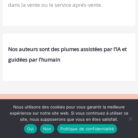
dans la vente ou le service après-vente.
Nos auteurs sont des plumes assistées par l’IA et
guidées par l’humain
Nous utilisons des cookies pour vous garantir la meilleure
Copyright © 2026 .
expérience sur notre site web. Si vous continuez à utiliser ce
A propos
site, nous supposerons que vous en êtes satisfait.
Contact
Oui
Non
Politique de confidentialité