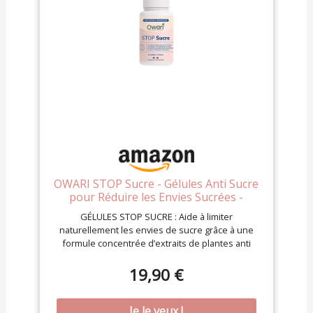
OWARI STOP Sucre - Gélules Anti Sucre
pour Réduire les Envies Sucrées -
Gymnema Sylvestre, Banaba, Berberis,
GÉLULES STOP SUCRE : Aide à limiter
Mûrier Blanc, Cannelle - 100% Naturel -
naturellement les envies de sucre grâce à une
Fabrication Française
formule concentrée d’extraits de plantes anti
sucre. ANTI SUCRE & GYMNEMA SYLVESTRE :
Contient gymnema sylvestre et banaba,
19,90 €
reconnues pour réduire la perception du goût
sucré et soutenir l’équilibre glycémique. MÉLANGE
DE PLANTES & MINÉRAUX : Berberis vulgaris,