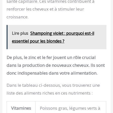
santé capillaire. Ces vitamines contribuent à
consommation de sucreries. Vous maintenez
renforcer les cheveux et à stimuler leur
votre taux d'insuline bas et favorisez la cétose
dans votre organisme. 🤝S'IL NE FONCTIONNE PAS,
croissance.
NOUS VOUS REMBOURSERONS : Nous avons
confiance dans les produits et le service que
nous offrons, mais nous comprenons également
Lire plus
Shampoing violet : pourquoi est-il
que nos suppléments peuvent ne pas
fonctionner pour tout le monde car chaque corps
essentiel pour les blondes ?
et chaque expérience est unique (9,8/10
personnes obtiennent des résultats). CONDITION :
Vous devez utiliser le produit entièrement et s'il
De plus, le zinc et le fer jouent un rôle crucial
n'y a pas de résultats, consultez notre équipe
avec le QR et nous vous rembourserons à 100%.
dans la production de nouveaux cheveux. Ils sont
donc indispensables dans votre alimentation.
Dans le tableau ci-dessous, vous trouverez une
liste des aliments riches en ces nutriments :
Vitamines
Poissons gras, légumes verts à