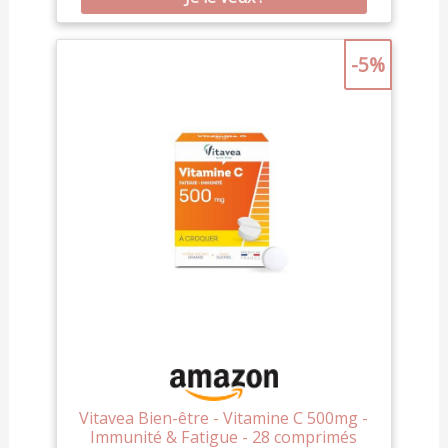
mûrier blanc, cannelle, fer, zinc et chrome pour
soutenir le métabolisme et la digestion. SOUTIEN
MINCEUR : Complète un mode de vie sain en
-5%
aidant à réguler les envies sucrées et favoriser la
gestion du poids. FORMULE 100 % NATURELLE :
Gélules d’origine végétale, sans conservateurs,
fabriquées en France pour un bien-être pratique
et authentique.
Vitavea Bien-être - Vitamine C 500mg -
Immunité & Fatigue - 28 comprimés