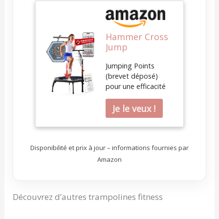
Hammer Cross
Jump
Trampoline de
Jumping Points
fitness, Surface
(brevet déposé)
de saut de 98
pour une efficacité
cm, puissance
d'entraînement
jusqu'à 130 kg,
maximale Rebond
66426, Noir
parfait sans bruits
parasites Une toile
et des bandes
Disponibilité et prix à jour – informations fournies par
élastiques de qualité
qui protègent les
Amazon
articulations Pieds
d'appui
antidérapants pour
Découvrez d’autres trampolines fitness
plus de sécurité