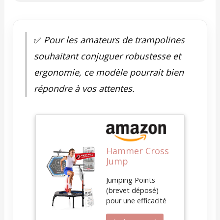
✅
Pour les amateurs de trampolines
souhaitant conjuguer robustesse et
ergonomie, ce modèle pourrait bien
répondre à vos attentes.
Hammer Cross
Jump
Trampoline de
Jumping Points
fitness, Surface
(brevet déposé)
de saut de 98
pour une efficacité
cm, puissance
d'entraînement
jusqu'à 130 kg,