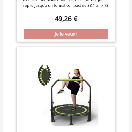
replie jusqu’à un format compact de 38,1 cm x 73
cm, soit seulement 20 % de sa taille complète.
Facile à ranger : il suffit de le ranger sous le lit,
49,26 €
derrière le canapé, ou dans le coffre de la voiture
et le placard. (Veuillez retirer tous les pieds du
trampoline avant de le plier) Capacité élevée de
200 kg - Le trampoline de fitness affiche une
robuste capacité de poids de 200 kg, grâce à des
élastiques haute résistance, un cadre en acier
épaissi et un tapis en PP résistant à l'usure.
Convient aux adultes et aux enfants. Bungees
silencieux de qualité supérieure : le trampoline
élastique offre une expérience plus sûre et plus
silencieuse avec 95 % de bruit en moins que les
modèles à ressorts. Les élastiques ne se cassent
pas, et le trampoline comprend 6 pieds amovibles
en caoutchouc pour minimiser le bruit. Les
élastiques épais de 1,2 mm assurent confort et
protection des genoux et du dos. Assemblage
facile : le trampoline d'exercice est livré pré-
assemblé à 60 %, et vous pouvez terminer la
configuration en seulement 10 minutes en
utilisant notre outil spécial. Entraînement intérieur