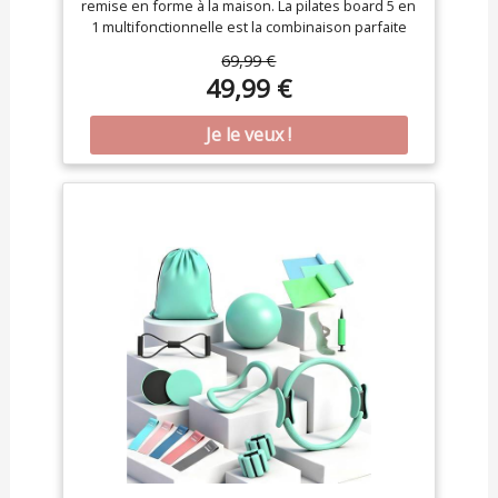
remise en forme à la maison. La pilates board 5 en
1 multifonctionnelle est la combinaison parfaite
de la méthode Pilates et de l'entraînement
69,99 €
complet du corps, avec tout ce dont vous avez
49,99 €
besoin pour travailler votre tronc, vos bras, vos
jambes et votre dos Rebond Automatique : Cette
abs roller board est dotée d'une technologie
avancée de rebondissement automatique pour
un rebondissement puissant. Tonifiez vos
muscles facilement, planche Pilate convient aux
débutants en fitness ou à tous ceux qui veulent
devenir forts et en forme Conception Pliable
Pratique : Grâce à sa conception pliable, cet
appareil Pilates reformer portable est plus facile à
ranger et à transporter. Il est parfait pour une
utilisation à la maison, au bureau ou à la salle de
sport. Permet d'expérimenter le plaisir de
l'exercice dans différents endroits Fonction de
Chronométrage Intelligent : Ce planche de Pilate
est équipé d'un écran d'affichage numérique et
d'une minuterie intégrée précise, offrant des
fonctions de chronométrage en temps réel et de
compte à rebours, contrôlant intelligemment la
durée et l'intensité de l'exercice, vous aidant à