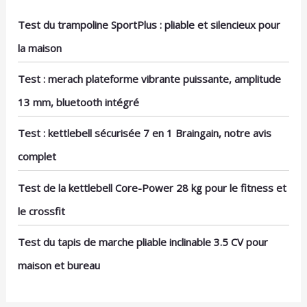
espace. Pas besoin de le cacher - vos invités vous
demanderont où vous l’avez acheté. 🛡️ 100%
Test du trampoline SportPlus : pliable et silencieux pour
GARANTIE SATISFACTION. Votre planche Pilatella
est couverte par notre garantie de 30 jours
la maison
satisfait ou remboursé et un service client réactif
et attentionné. Nous sommes convaincus que
Test : merach plateforme vibrante puissante, amplitude
vous allez adorer votre nouvelle pratique plus
fluide, plus confortable et plus élégante.
13 mm, bluetooth intégré
Test : kettlebell sécurisée 7 en 1 Braingain, notre avis
complet
Test de la kettlebell Core-Power 28 kg pour le fitness et
le crossfit
Test du tapis de marche pliable inclinable 3.5 CV pour
maison et bureau