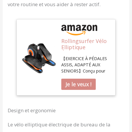
votre routine et vous aider à rester actif.
Rollingsurfer Vélo
Elliptique
Électrique,
【EXERCICE À PÉDALES
Elliptique de
ASSIS, ADAPTÉ AUX
Bureau avec Écran
SENIORS】Conçu pour
LCD et
les personnes
Télécommande,
sédentaires, notre
Portable Pédalier
appareil elliptique
Electrique
compact améliore la
Rééducation de
mobilité, stimule la
Adultes et
circulation sanguine et
Personnes Âgées
Design et ergonomie
renforce les muscles du
bas du corps. Un
Le vélo elliptique électrique de bureau de la
exerciseur à pédale