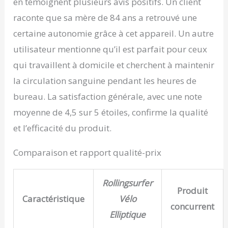
en témoignent plusieurs avis positifs. Un client
antidérapant améliore la
stabilité et la sécurité,
raconte que sa mère de 84 ans a retrouvé une
avec une rotation plus
certaine autonomie grâce à cet appareil. Un autre
douce. Idéal pour
travailler, regarder la
utilisateur mentionne qu’il est parfait pour ceux
télévision ou lire sans
qui travaillent à domicile et cherchent à maintenir
déranger la famille ou les
collègues.
la circulation sanguine pendant les heures de
【ENTIÈREMENT
bureau. La satisfaction générale, avec une note
ASSEMBLÉ, FACILE À
RANGER】L'appareil
moyenne de 4,5 sur 5 étoiles, confirme la qualité
d'exercice pour les
et l’efficacité du produit.
jambes est livré
préassemblé, ce qui
permet une utilisation
Comparaison et rapport qualité-prix
immédiate sans
nécessiter d'installation
Rollingsurfer
complexe. La poignée
Produit
portable facilite la
Caractéristique
Vélo
mobilité d'une pièce à
concurrent
Elliptique
l'autre. Sa conception
compacte assure un