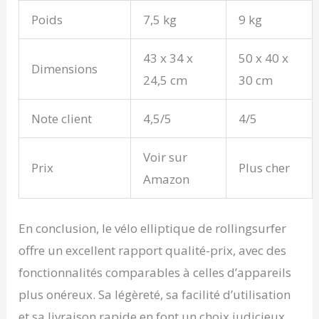
rangement sans faille
Poids
7,5 kg
9 kg
dans n'importe quel
espace.
43 x 34 x
50 x 40 x
Dimensions
24,5 cm
30 cm
Note client
4,5/5
4/5
Voir sur
Prix
Plus cher
Amazon
En conclusion, le vélo elliptique de rollingsurfer
offre un excellent rapport qualité-prix, avec des
fonctionnalités comparables à celles d’appareils
plus onéreux. Sa légèreté, sa facilité d’utilisation
et sa livraison rapide en font un choix judicieux