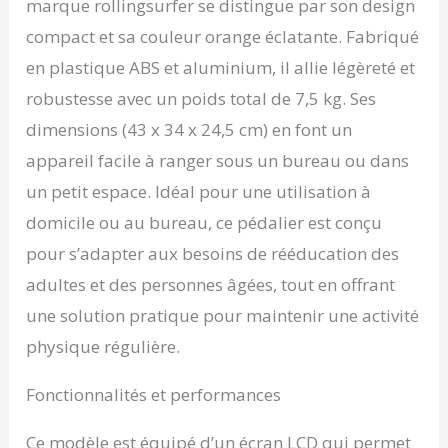
optimal pour les seniors,
marque rollingsurfer se distingue par son design
les amateurs de
compact et sa couleur orange éclatante. Fabriqué
récupération et les
en plastique ABS et aluminium, il allie légèreté et
employés de bureau
sédentaires! 【MODE
robustesse avec un poids total de 7,5 kg. Ses
AUTOMATIQUE ET
dimensions (43 x 34 x 24,5 cm) en font un
MANUEL 】Leg exercise
machine offers 2
appareil facile à ranger sous un bureau ou dans
different modes "Auto
un petit espace. Idéal pour une utilisation à
Mode" and "Manual
Mode". En mode
domicile ou au bureau, ce pédalier est conçu
automatique (P1-P3), la
pour s’adapter aux besoins de rééducation des
machine change
automatiquement le
adultes et des personnes âgées, tout en offrant
sens et la vitesse de
une solution pratique pour maintenir une activité
rotation dans les 30
minutes. En mode
physique régulière.
manuel (HR), vous
pouvez changer la
Fonctionnalités et performances
vitesse et le sens de
rotation que vous
Ce modèle est équipé d’un écran LCD qui permet
souhaitez dans les 30