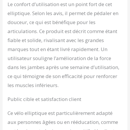
du genou et protège les
Le confort d’utilisation est un point fort de cet
tissus mous du genou.
elliptique. Selon les avis, il permet de pédaler en
(Conseils: Portez des
chaussettes ou utilisez
douceur, ce qui est bénéfique pour les
les pieds nus pour une
articulations. Ce produit est décrit comme étant
meilleure expérience).
【ENTRAÎNEMENTS
fiable et solide, rivalisant avec les grandes
SILENCIEUX ET
marques tout en étant livré rapidement. Un
FLUIDES】Notre
utilisateur souligne l’amélioration de la force
appareil d'entraînement
à pédales compact est
dans les jambes après une semaine d’utilisation,
doté d'un volant
ce qui témoigne de son efficacité pour renforcer
d'inertie en acier et d'un
coussin de friction
les muscles inférieurs.
silencieux pour assurer
une expérience
Public cible et satisfaction client
silencieuse des
mouvements de
Ce vélo elliptique est particulièrement adapté
l'utilisateur. Le fond
encastré en forme de X
aux personnes âgées ou en rééducation, comme
avec un design