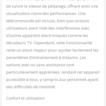
minutes -- La pédale
de suivre la vitesse de pédalage, offrant ainsi une
tourne vers l'avant ou
visualisation claire des performances. Une
vers l'arrière; il y a 5
niveaux de vitesse (01-
télécommande est incluse, bien que certains
05) à choisir, allant de
utilisateurs aient noté des interférences avec
1,5KM/h à 5,7KM/h.
【PÉDALE
d’autres appareils électroniques comme les
ANTIDÉRAPANTE】
décodeurs TV. Cependant, cette fonctionnalité
L'absorption des chocs
et les pédales
reste un atout majeur pour ajuster facilement les
antidérapantes avec
paramètres d’entraînement à distance. Les
particules flottantes
peuvent favoriser la
options avec ou sans assistance sont
circulation sanguine
particulièrement appréciées, rendant cet appareil
dans la plante des pieds
et améliorer la flexibilité
accessible à tous, y compris aux personnes ayant
des articulations. Sa
des difficultés de mobilité.
trajectoire de
mouvement circulaire
Confort et utilisation
soulage efficacement
l'impact de l'articulation