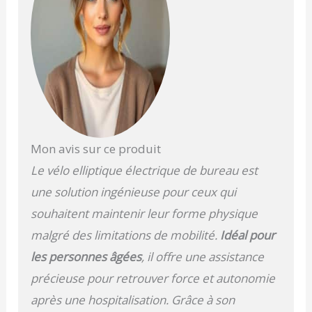
récupération et les
employés de bureau
sédentaires! 【MODE
AUTOMATIQUE ET
MANUEL 】Leg exercise
machine offers 2
different modes "Auto
Mode" and "Manual
Mode". En mode
automatique (P1-P3), la
Mon avis sur ce produit
machine change
Le vélo elliptique électrique de bureau est
automatiquement le
sens et la vitesse de
une solution ingénieuse pour ceux qui
rotation dans les 30
souhaitent maintenir leur forme physique
minutes. En mode
manuel (HR), vous
malgré des limitations de mobilité.
Idéal pour
pouvez changer la
les personnes âgées
, il offre une assistance
vitesse et le sens de
rotation que vous
précieuse pour retrouver force et autonomie
souhaitez dans les 30
après une hospitalisation. Grâce à son
minutes -- La pédale