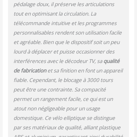
tourne vers l'avant ou
pédalage doux, il préserve les articulations
vers l'arrière; il y a 5
tout en optimisant la circulation. La
niveaux de vitesse (01-
05) à choisir, allant de
télécommande intuitive et les programmes
1,5KM/h à 5,7KM/h.
personnalisables rendent son utilisation facile
【PÉDALE
ANTIDÉRAPANTE】
et agréable. Bien que le dispositif soit un peu
L'absorption des chocs
lourd à déplacer et puisse occasionner des
et les pédales
antidérapantes avec
interférences avec le décodeur TV, sa
qualité
particules flottantes
de fabrication
et sa finition en font un appareil
peuvent favoriser la
circulation sanguine
fiable. Cependant, le blocage à 3000 tours
dans la plante des pieds
peut être une contrainte. Sa compacité
et améliorer la flexibilité
permet un rangement facile, ce qui est un
des articulations. Sa
trajectoire de
atout non négligeable pour un usage
mouvement circulaire
domestique. Ce vélo elliptique se distingue
soulage efficacement
l'impact de l'articulation
par ses matériaux de qualité, alliant plastique
du genou et protège les
ABS et aluminium, garantissant ainsi durabilité
tissus mous du genou.