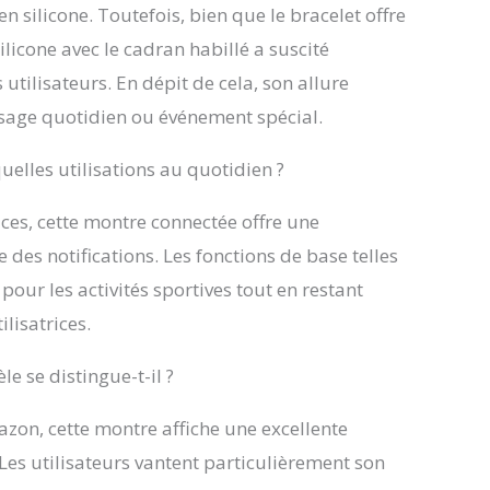
elles. RÉSISTANT À L'EAU : Cette montre,
n silicone. Toutefois, bien que le bracelet offre
e au quotidien comme pour le sport, est
ilicone avec le cadran habillé a suscité
te à l'eau certifiée IP68. Elle résiste aux
ssures ainsi qu'à une immersion d'1,5 mètres
tilisateurs. En dépit de cela, son allure
ondeur pour une durée maximale de 30
usage quotidien ou événement spécial.
. Cependant, elle n'est pas adaptées pour les
aquatiques (nage, plongée, ...). AUTONOMIE
uelles utilisations au quotidien ?
5 JOURS : Cette montre équipée d'une batterie
ium Polymère de 380mAh vous permet de
 profiter de la montre pour une durée moyenne
es, cette montre connectée offre une
5 jours. Son écran AMOLED de 1,78 pouces
 des notifications. Les fonctions de base telles
d'afficher l'heure même lorsque la montre est
le. DÉCOUVREZ LA GAMME ICE-WATCH : La
 pour les activités sportives tout en restant
ICE-WATCH offre une gamme de produits
ilisatrices.
 diversifiée, ce qui vous permettra de toujours
 un produit ICE-WATCH pour vous satisfaire
e se distingue-t-il ?
vos proches. Tous nos produits sont livrés
manuel d'instruction et sont garantis 2 ans.
azon, cette montre affiche une excellente
Les utilisateurs vantent particulièrement son