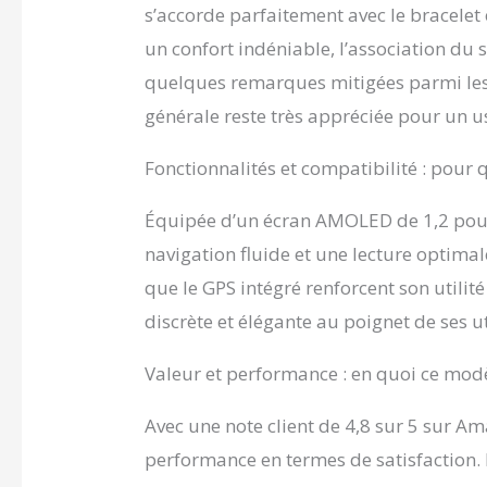
essenti
s’accorde parfaitement avec le bracelet e
parfait
un confort indéniable, l’association du s
résistan
éclabou
quelques remarques mitigées parmi les u
de prof
générale reste très appréciée pour un 
minutes
sports 
Fonctionnalités et compatibilité : pour q
DE 3 À 
en Lith
pouvoir
Équipée d’un écran AMOLED de 1,2 pouc
de 3 à 
navigation fluide et une lecture optimale
permet 
en veil
que le GPS intégré renforcent son utilité
marque 
discrète et élégante au poignet de ses ut
large et
trouver
Valeur et performance : en quoi ce modèl
vous ou 
avec un 
Avec une note client de 4,8 sur 5 sur Am
performance en termes de satisfaction. 