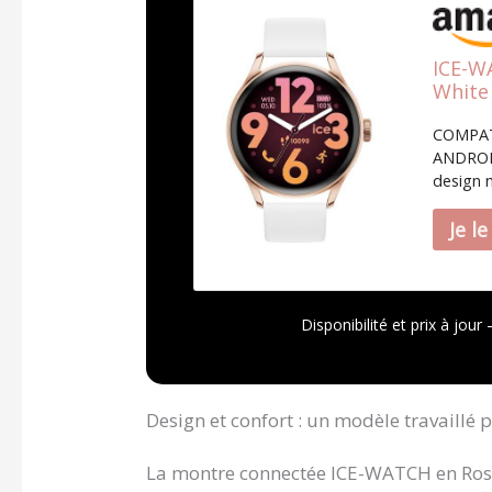
ICE-WA
White
Ronde
COMPAT
Bracel
ANDROID
design 
compact
confort,
COMPATI
connect
(fréquen
Cette no
Disponibilité et prix à jou
supplém
notammen
avec l'a
supplém
Design et confort : un modèle travaillé p
détaillé
informat
La montre connectée ICE-WATCH en Rose
ses acti