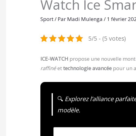
Watch Ice Smar
Sport
/ Par
Madi Mulenga
/
1 février 2
5/5 - (5 votes)
ICE-WATCH
propose une nouvelle mont
raffiné
et
technologie avancée
pour un ac
🔍
Explorez l’alliance parfait
modèle.