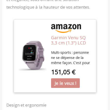
technologique à la hauteur de vos attentes.
Garmin Venu SQ
3,3 cm (1.3") LCD
Violet GPS
Multi-sports : personne
(Satellite)
ne se dépense de la
même façon. C'est pour
cette raison que cette
151,05 €
montre intègre plus de
20 sports : course à
pied, vélo, natation,
marche, pilates, fitness,
golf, natation en
piscine… Suivez et
comparez toutes vos
Design et ergonomie
activités ! Coach Garmin