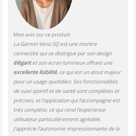
coach personnel reste à
votre poignet pour vous
offrir les meilleurs
entraînements ! Niveau
de santé : profitez de la
technologie unique
Mon avis sur ce produit
Garmin afin d'étudier et
La Garmin Venu SQ est une montre
de comprendre votre
corps. Suivez tout au
connectée qui se distingue par son design
long de la journée votre
élégant
et son écran lumineux offrant une
niveau d'énergie,
d'hydratation, de
excellente lisibilité
, ce qui est un atout majeur
respiration, de stress, de
pour un usage quotidien. Ses fonctionnalités
sommeil… Design :
conçu pour la
de suivi sportif et de santé sont complètes et
performance avec un
précises, et l’application qui l’accompagne est
design robuste et
sophistiqué. Dotée d'un
très complète, ce qui rend l’expérience
écran AMOLED,
utilisateur particulièrement agréable.
parfaitement lisible
même en plein soleil, et
J’apprécie l’autonomie impressionnante de la
protégé par un verre