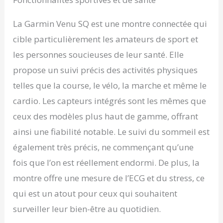
sommeil… Design :
conçu pour la
La Garmin Venu SQ est une montre connectée qui
performance avec un
design robuste et
cible particulièrement les amateurs de sport et
sophistiqué. Dotée d'un
les personnes soucieuses de leur santé. Elle
écran AMOLED,
parfaitement lisible
propose un suivi précis des activités physiques
même en plein soleil, et
telles que la course, le vélo, la marche et même le
protégé par un verre
ultra résistant Corning
cardio. Les capteurs intégrés sont les mêmes que
Gorilla Glass 3.
ceux des modèles plus haut de gamme, offrant
Autonomie : parcourez
des distances plus
ainsi une fiabilité notable. Le suivi du sommeil est
longues, et restez en
également très précis, ne commençant qu’une
mouvement plus
fois que l’on est réellement endormi. De plus, la
longtemps grâce à une
montre autonome
montre offre une mesure de l’ECG et du stress, ce
jusqu'à 5 jours en mode
qui est un atout pour ceux qui souhaitent
connecté et jusqu'à 6
heures en mode GPS et
surveiller leur bien-être au quotidien.
musique.