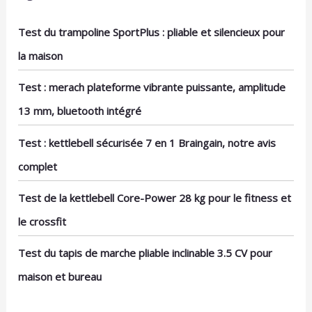
chocs et à la poussière, ainsi qu'une lunette en
alliage d'aluminium élégamment usinée par CNC.
Le cadran rond classique et le grand écran de
Test du trampoline SportPlus : pliable et silencieux pour
cette montre plaisent aussi bien aux hommes
la maison
qu'aux femmes, tandis que les bracelets
interchangeables vous permettent de
personnaliser votre look pour chaque occasion.
Test : merach plateforme vibrante puissante, amplitude
【Contenu de la Boîte et Support】 Contenu : 1 x
Montre Connectée, 2 x Bracelets en silicone, 1 x
13 mm, bluetooth intégré
Câble de chargement magnétique, 1 x Manuel
d'utilisation. Cette montre de sport polyvalente
Test : kettlebell sécurisée 7 en 1 Braingain, notre avis
offre également un suivi précis de vos
déplacements au quotidien. Des questions ?
complet
Notre équipe de service client dédiée est prête à
vous assister dans les 24 heures – envoyez-nous
Test de la kettlebell Core-Power 28 kg pour le fitness et
simplement un e-mail pour obtenir la meilleure
solution !
le crossfit
Test du tapis de marche pliable inclinable 3.5 CV pour
maison et bureau