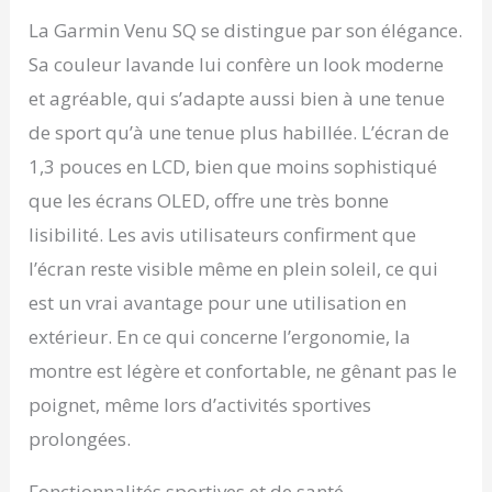
intégré: profitez
La Garmin Venu SQ se distingue par son élégance.
d'entraînements gratuits
Sa couleur lavande lui confère un look moderne
et personnalisés
directement depuis
et agréable, qui s’adapte aussi bien à une tenue
votre montre. Besoin de
de sport qu’à une tenue plus habillée. L’écran de
conseils pour votre
prochain 5 km, 10 km ou
1,3 pouces en LCD, bien que moins sophistiqué
semi-marathon ? Votre
que les écrans OLED, offre une très bonne
coach personnel reste à
votre poignet pour vous
lisibilité. Les avis utilisateurs confirment que
offrir les meilleurs
l’écran reste visible même en plein soleil, ce qui
entraînements ! Niveau
de santé : profitez de la
est un vrai avantage pour une utilisation en
technologie unique
extérieur. En ce qui concerne l’ergonomie, la
Garmin afin d'étudier et
de comprendre votre
montre est légère et confortable, ne gênant pas le
corps. Suivez tout au
poignet, même lors d’activités sportives
long de la journée votre
niveau d'énergie,
prolongées.
d'hydratation, de
respiration, de stress, de
Fonctionnalités sportives et de santé