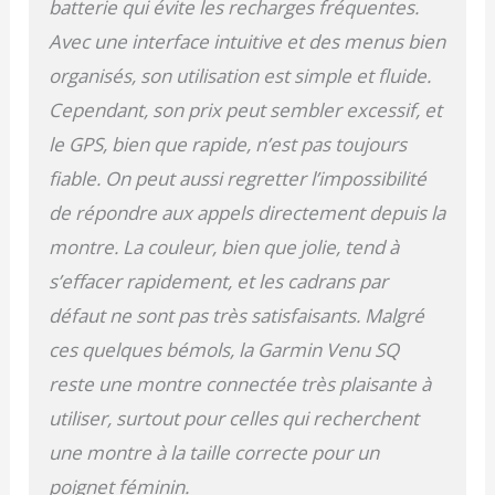
batterie qui évite les recharges fréquentes.
ultra résistant Corning
Avec une interface intuitive et des menus bien
Gorilla Glass 3.
Autonomie : parcourez
organisés, son utilisation est simple et fluide.
des distances plus
Cependant, son prix peut sembler excessif, et
longues, et restez en
mouvement plus
le GPS, bien que rapide, n’est pas toujours
longtemps grâce à une
fiable. On peut aussi regretter l’impossibilité
montre autonome
jusqu'à 5 jours en mode
de répondre aux appels directement depuis la
connecté et jusqu'à 6
montre. La couleur, bien que jolie, tend à
heures en mode GPS et
musique.
s’effacer rapidement, et les cadrans par
défaut ne sont pas très satisfaisants. Malgré
ces quelques bémols, la Garmin Venu SQ
reste une montre connectée très plaisante à
utiliser, surtout pour celles qui recherchent
une montre à la taille correcte pour un
poignet féminin.