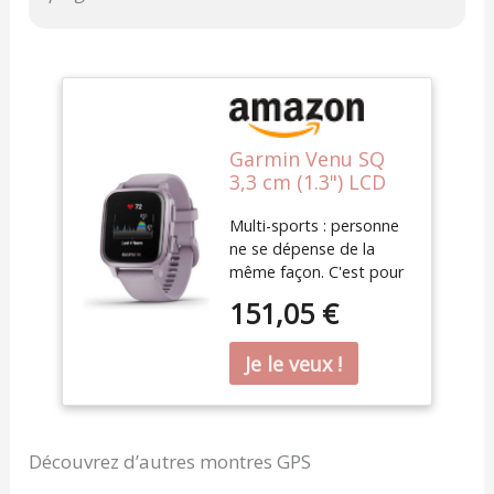
Garmin Venu SQ
3,3 cm (1.3") LCD
Violet GPS
Multi-sports : personne
(Satellite)
ne se dépense de la
même façon. C'est pour
cette raison que cette
151,05 €
montre intègre plus de
20 sports : course à
pied, vélo, natation,
marche, pilates, fitness,
golf, natation en
piscine… Suivez et
comparez toutes vos
Découvrez d’autres montres GPS
activités ! Coach Garmin