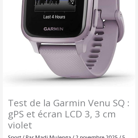
Test de la Garmin Venu SQ :
gPS et écran LCD 3, 3 cm
violet
Sport
/ Par
Madi Mulenga
/
2 novembre 2025
/
5