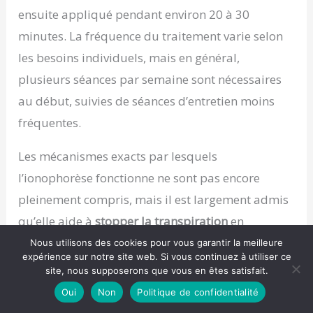
ensuite appliqué pendant environ 20 à 30
minutes. La fréquence du traitement varie selon
les besoins individuels, mais en général,
plusieurs séances par semaine sont nécessaires
au début, suivies de séances d’entretien moins
fréquentes.
Les mécanismes exacts par lesquels
l’ionophorèse fonctionne ne sont pas encore
pleinement compris, mais il est largement admis
qu’elle aide à
stopper la transpiration
en
bloquant temporairement les canaux des
Nous utilisons des cookies pour vous garantir la meilleure
expérience sur notre site web. Si vous continuez à utiliser ce
glandes sudoripares. Cela réduit la quantité de
site, nous supposerons que vous en êtes satisfait.
sueur produite et permet aux personnes
Oui
Non
Politique de confidentialité
souffrant d’hyperhidrose palmaire de profiter