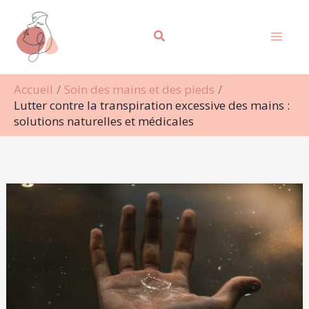
Aller
Rechercher
au
contenu
Accueil
Soin des mains et des pieds
Lutter contre la transpiration excessive des mains :
solutions naturelles et médicales