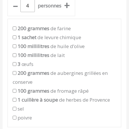
–
+
personnes
200
grammes
de farine
1
sachet
de levure chimique
100
millilitres
de huile d’olive
100
millilitres
de lait
3
œufs
200
grammes
de aubergines grillées en
conserve
100
grammes
de fromage râpé
1
cuillère à soupe
de herbes de Provence
sel
poivre