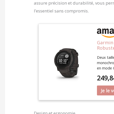
assure précision et durabilité, vous per
l’essentiel sans compromis.
Garmin 
Robuste
Deux tail
monochrom
en mode G
connectée
249,8
connectées
Connect IQ
s’adapter 
: de la fo
Battery, 
Design et ergonomie