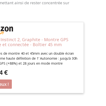
mettant ainsi de rester concentrée sur
Instinct 2, Graphite - Montre GPS
 et connectée - Boîtier 45 mm
les de montre 40 et 45mm avec un double écran
e haute définition de 1’ Autonomie : jusqu’à 30h
PS (+88%) et 28 jours en mode montre
 (+100%) grâce à une nouvelle batterie Fonctions
4 €
 : Smart Notifications et la personnalisation avec
 Plus de 30 profils d’activités intégrés pour
à toutes les passions Suivi de l’activité quotidienne
rme physique et la santé avec les fonctions Body
analyse du sommeil, respiration