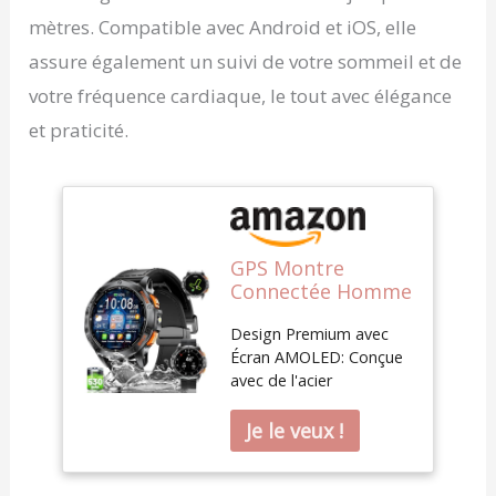
mètres. Compatible avec Android et iOS, elle
assure également un suivi de votre sommeil et de
votre fréquence cardiaque, le tout avec élégance
et praticité.
GPS Montre
Connectée Homme
avec 530mAh
Design Premium avec
Batterie(Noir),
Écran AMOLED: Conçue
1,43" AMOLED
avec de l'acier
Montre
inoxydable durable, un
Intelligente
bracelet en cuir et une
Smartwatch avec
boucle magnétique,
Appel Moniteur de
cette montre connectée
Sommeil de