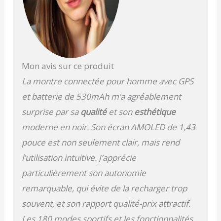
Suivez et Explorez en
Toute Confiance: Le GPS
intégré, la boussole et la
lampe de poche LED
simplifient vos aventures
quotidiennes. Utilisez le
Mon avis sur ce produit
GPS pour enregistrer vos
La montre connectée pour homme avec GPS
itinéraires
d'entraînement, suivre
et batterie de 530mAh m’a agréablement
vos courses ou
surprise par sa
qualité
et son
esthétique
cartographier vos
randonnées. La boussole
moderne en noir. Son écran AMOLED de 1,43
vous aide à vous
pouce est non seulement clair, mais rend
orienter, et la lampe LED
éclaire votre chemin, le
l’utilisation intuitive. J’apprécie
tout directement depuis
particulièrement son autonomie
votre poignet Batterie
Puissante, Charge
remarquable, qui évite de la recharger trop
Rapide: Ne vous
souvent, et son rapport qualité-prix attractif.
inquiétez plus des
recharges constantes :
Les 180 modes sportifs et les fonctionnalités