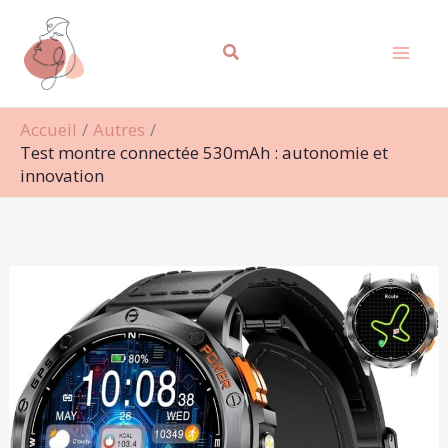
Aller
Rechercher
au
contenu
Accueil
Autres
Test montre connectée 530mAh : autonomie et
innovation