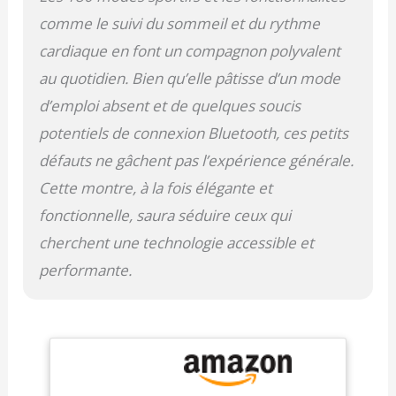
cette montre connectée
comme le suivi du sommeil et du rythme
offre une autonomie
impressionnante pour
cardiaque en font un compagnon polyvalent
suivre votre emploi du
au quotidien. Bien qu’elle pâtisse d’un mode
temps chargé. Équipée
d'une batterie haute
d’emploi absent et de quelques soucis
capacité de 530 mAh,
potentiels de connexion Bluetooth, ces petits
elle dure toute la
journée et au-delà. Et
défauts ne gâchent pas l’expérience générale.
avec une charge rapide
Cette montre, à la fois élégante et
en seulement 2,5 heures,
fonctionnelle, saura séduire ceux qui
vous êtes toujours prêt
Appels, Contacts et
cherchent une technologie accessible et
Notifications au Bout du
performante.
Poignet: Restez
connecté en toute
simplicité. Passez et
recevez des appels,
enregistrez plusieurs
contacts, consultez
l’historique des appels et