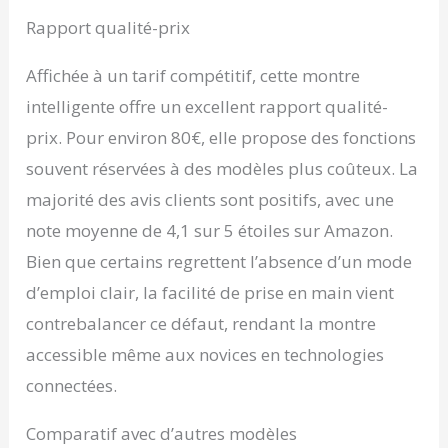
modes sportifs
différents et profitez de
Rapport qualité-prix
l’étanchéité IP68 pour un
usage quotidien. Que
Affichée à un tarif compétitif, cette montre
vous transpiriez à la salle
intelligente offre un excellent rapport qualité-
de sport ou que vous
soyez sous la pluie,
prix. Pour environ 80€, elle propose des fonctions
cette montre est conçue
souvent réservées à des modèles plus coûteux. La
pour s'adapter à votre
style de vie actif Votre
majorité des avis clients sont positifs, avec une
Compagnon Santé
note moyenne de 4,1 sur 5 étoiles sur Amazon.
Tout-en-Un: Surveillez
votre santé 24h/24 et
Bien que certains regrettent l’absence d’un mode
7j/7 avec le suivi en
d’emploi clair, la facilité de prise en main vient
temps réel de votre
fréquence cardiaque, de
contrebalancer ce défaut, rendant la montre
votre taux d'oxygène
accessible même aux novices en technologies
dans le sang et de votre
sommeil. Consultez
connectées.
facilement les données
récentes de santé
Comparatif avec d’autres modèles
directement sur votre