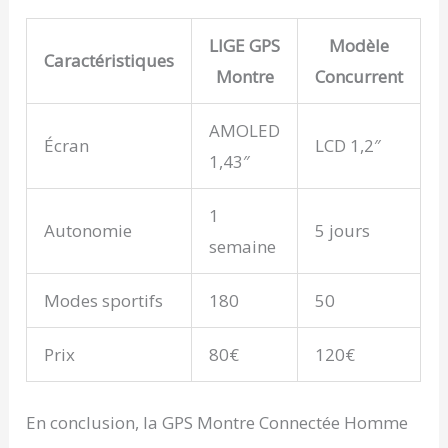
montre pour rester
informé et garder le
LIGE GPS
Modèle
contrôle de votre bien-
Caractéristiques
Montre
Concurrent
être Compatibilité
Universelle pour une Vie
Plus Intelligente:
AMOLED
Compatible avec la
Écran
LCD 1,2″
1,43″
plupart des
smartphones Android et
iOS, cette montre
1
connectée apporte une
Autonomie
5 jours
semaine
multitude de
fonctionnalités pratiques
à votre poignet.
Modes sportifs
180
50
Organisez-vous avec un
chronomètre, consultez
les prévisions météo en
Prix
80€
120€
temps réel et recevez
des rappels pour bouger
lorsque vous êtes
En conclusion, la GPS Montre Connectée Homme
sédentaire. Profitez