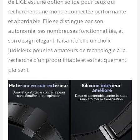
de LIGE est une option solide pour ceux qui
également du contrôle
mains libres pour la
recherchent une montre connectée performante
lecture de musique et la
et abordable. Elle se distingue par son
commande à distance
de l’appareil photo,
autonomie, ses nombreuses fonctionnalités, et
rendant votre quotidien
son design élégant, faisant d’elle un choix
plus intelligent et plus
pratique Support Fiable,
judicieux pour les amateurs de technologie à la
Tranquillité d’Esprit
recherche d’un produit fiable et esthétiquement
Garantie: Avec LIGE,
vous n’êtes jamais seul.
plaisant.
Profitez d'un service
client disponible 24h/24
et 7j/7 pour répondre à
toutes vos questions à
tout moment, ainsi
qu'une garantie après-
vente de 2 ans pour une
confiance totale. Votre
satisfaction est notre
priorité, à chaque étape