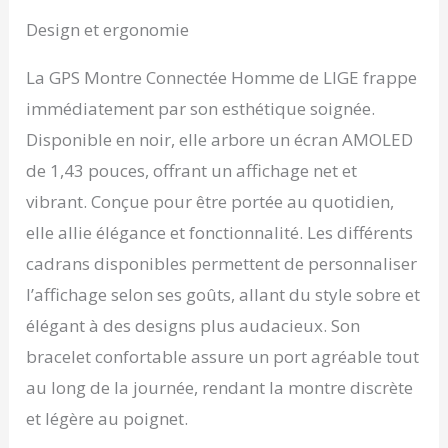
allie robustesse et
Fréquence
élégance moderne. Son
Cardiaque 180
Design et ergonomie
écran AMOLED de 1,43
Modes Sportifs
pouce offre des visuels
pour Android
La GPS Montre Connectée Homme de LIGE frappe
éclatants, rendant
iOS,50M Étanche
chaque regard clair et
immédiatement par son esthétique soignée.
élégant. Consultez
Disponible en noir, elle arbore un écran AMOLED
l'heure facilement en
de 1,43 pouces, offrant un affichage net et
levant simplement votre
poignet, sans avoir à
vibrant. Conçue pour être portée au quotidien,
appuyer sur un bouton
elle allie élégance et fonctionnalité. Les différents
Suivez et Explorez en
Toute Confiance: Le GPS
cadrans disponibles permettent de personnaliser
intégré, la boussole et la
l’affichage selon ses goûts, allant du style sobre et
lampe de poche LED
simplifient vos aventures
élégant à des designs plus audacieux. Son
quotidiennes. Utilisez le
bracelet confortable assure un port agréable tout
GPS pour enregistrer vos
itinéraires
au long de la journée, rendant la montre discrète
d'entraînement, suivre
et légère au poignet.
vos courses ou
cartographier vos