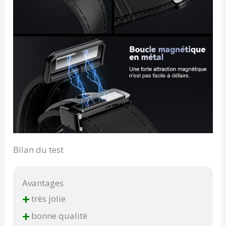
Bilan du test
Avantages
+
très jolie
+
bonne qualité