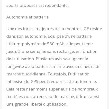
vous êtes toujours prêt
sports proposés est redondante.
Appels, Contacts et
Notifications au Bout du
Autonomie et batterie
Poignet: Restez
connecté en toute
simplicité. Passez et
Une des forces majeures de la montre LIGE réside
recevez des appels,
dans son autonomie. Équipée d’une batterie
enregistrez plusieurs
contacts, consultez
lithium-polymère de 530 mAh, elle peut tenir
l’historique des appels et
jusqu’à une semaine sans recharge, en fonction
synchronisez les
messages de votre
de l’utilisation. Plusieurs avis soulignent la
téléphone ou de vos
longévité de la batterie, même avec une heure de
applications sociales—
marche quotidienne. Toutefois, l’utilisation
tout ce dont vous avez
besoin, directement sur
intensive du GPS peut réduire cette autonomie.
votre poignet 180
Cela reste néanmoins supérieur à de nombreux
Modes Sportifs et
Étanchéité Quotidienne:
modèles concurrents sur le marché, offrant ainsi
Suivez votre parcours
une grande liberté d’utilisation.
fitness grâce à 180