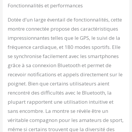
randonnées. La boussole
Fonctionnalités et performances
vous aide à vous
orienter, et la lampe LED
Dotée d’un large éventail de fonctionnalités, cette
éclaire votre chemin, le
montre connectée propose des caractéristiques
tout directement depuis
votre poignet Batterie
impressionnantes telles que le GPS, le suivi de la
Puissante, Charge
fréquence cardiaque, et 180 modes sportifs. Elle
Rapide: Ne vous
inquiétez plus des
se synchronise facilement avec les smartphones
recharges constantes :
grâce à sa connexion Bluetooth et permet de
cette montre connectée
offre une autonomie
recevoir notifications et appels directement sur le
impressionnante pour
poignet. Bien que certains utilisateurs aient
suivre votre emploi du
temps chargé. Équipée
rencontré des difficultés avec le Bluetooth, la
d'une batterie haute
plupart rapportent une utilisation intuitive et
capacité de 530 mAh,
elle dure toute la
sans encombre. La montre se révèle être un
journée et au-delà. Et
véritable compagnon pour les amateurs de sport,
avec une charge rapide
en seulement 2,5 heures,
même si certains trouvent que la diversité des