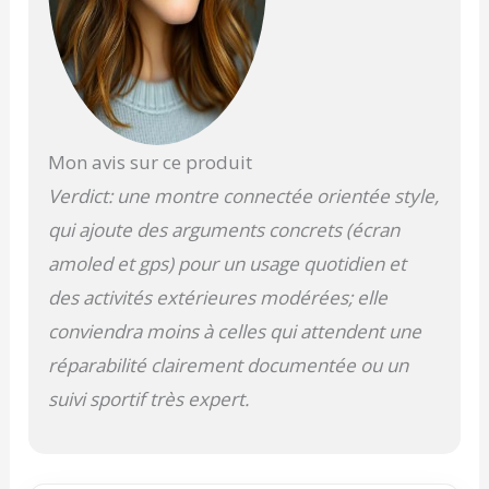
version a plusieurs
fonctionnalités
supplémentaires
comparé à la version
antérieure avec,
notamment,
l'intégration d'un
Mon avis sur ce produit
GPS et la
compatibilité avec
Verdict: une montre connectée orientée style,
l'application STRAVA.
qui ajoute des arguments concrets (écran
Ces fonctionnalités
supplémentaires
amoled et gps) pour un usage quotidien et
permettent d'avoir
des activités extérieures modérées; elle
une analyse détaillé
de son parcours et
conviendra moins à celles qui attendent une
de pouvoir partager
réparabilité clairement documentée ou un
ces informations. Il
suivi sportif très expert.
est donc maintenant
possible de suivre
ses activités
physiques ainsi que