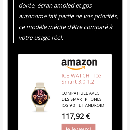
dorée, écran amoled et gps
autonome fait partie de vos priorités,
ce modèle mérite d’être comparé à
votre usage réel.
ICE-WATCH - Ice
Smart 3.0-1.2
Gold Beige
COMPATIBLE AVEC
AMOLED GPS -
DES SMARTPHONES
Montre
IOS 9;0+ ET ANDROID
connectée Ronde
5.1+ : cette montre
dorée pour
117,92 €
connectée avec son
Femme avec
design moderne et
Bracelet en
équipé d'un écran