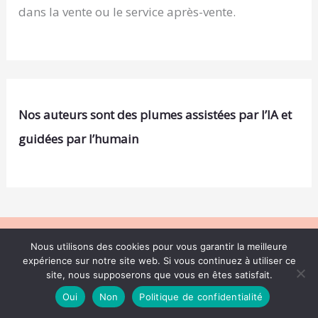
dans la vente ou le service après-vente.
Nos auteurs sont des plumes assistées par l’IA et
guidées par l’humain
Nous utilisons des cookies pour vous garantir la meilleure
Copyright © 2026 .
expérience sur notre site web. Si vous continuez à utiliser ce
site, nous supposerons que vous en êtes satisfait.
A propos
Oui
Non
Politique de confidentialité
Contact