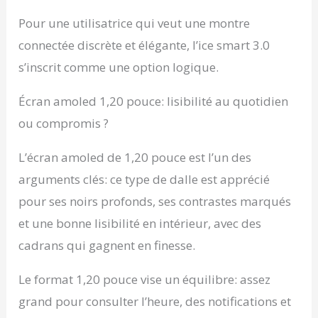
certifiée IP68. Elle
résiste aux
Pour une utilisatrice qui veut une montre
éclaboussures ainsi
connectée discrète et élégante, l’ice smart 3.0
qu'à une immersion
d'1,5 mètres de
s’inscrit comme une option logique.
profondeur pour une
durée maximale de 30
Écran amoled 1,20 pouce: lisibilité au quotidien
minutes. Cependant,
ou compromis ?
elle n'est pas adaptées
pour les sports
aquatiques (nage,
L’écran amoled de 1,20 pouce est l’un des
plongée, ...).
arguments clés: ce type de dalle est apprécié
AUTONOMIE DE 3 À 5
JOURS : Cette montre
pour ses noirs profonds, ses contrastes marqués
équipée d'une batterie
et une bonne lisibilité en intérieur, avec des
en Lithium Polymère
de 380mAh vous
cadrans qui gagnent en finesse.
permet de pouvoir
profiter de la montre
Le format 1,20 pouce vise un équilibre: assez
pour une durée
grand pour consulter l’heure, des notifications et
moyenne de 3 à 5
jours. Son écran