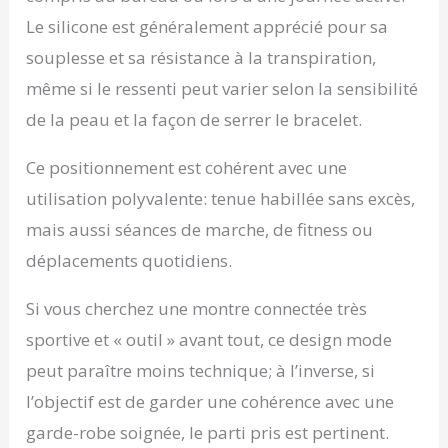
l'intégration d'un GPS
Le silicone est généralement apprécié pour sa
et la compatibilité
avec l'application
souplesse et sa résistance à la transpiration,
STRAVA. Ces
même si le ressenti peut varier selon la sensibilité
fonctionnalités
supplémentaires
de la peau et la façon de serrer le bracelet.
permettent d'avoir une
analyse détaillé de son
Ce positionnement est cohérent avec une
parcours et de pouvoir
utilisation polyvalente: tenue habillée sans excès,
partager ces
informations. Il est
mais aussi séances de marche, de fitness ou
donc maintenant
déplacements quotidiens.
possible de suivre ses
activités physiques
ainsi que ses données
Si vous cherchez une montre connectée très
essentielles.
sportive et « outil » avant tout, ce design mode
RÉSISTANT À L'EAU :
peut paraître moins technique; à l’inverse, si
Cette montre, parfaite
au quotidien comme
l’objectif est de garder une cohérence avec une
pour le sport, est
garde-robe soignée, le parti pris est pertinent.
résistante à l'eau