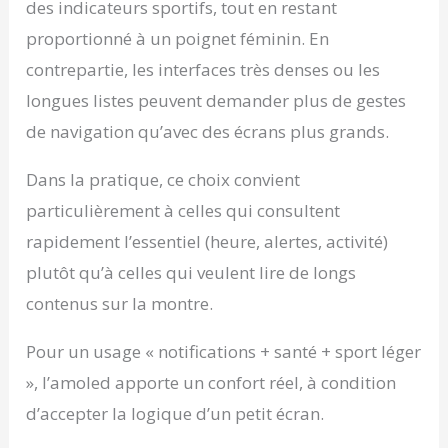
des indicateurs sportifs, tout en restant
AMOLED de 1,78
proportionné à un poignet féminin. En
pouces permet
d'afficher l'heure
contrepartie, les interfaces très denses ou les
même lorsque la
longues listes peuvent demander plus de gestes
montre est en veille.
DÉCOUVREZ LA
de navigation qu’avec des écrans plus grands.
GAMME ICE-WATCH :
La marque ICE-WATCH
Dans la pratique, ce choix convient
offre une gamme de
produits large et
particulièrement à celles qui consultent
diversifiée, ce qui vous
rapidement l’essentiel (heure, alertes, activité)
permettra de toujours
plutôt qu’à celles qui veulent lire de longs
trouver un produit ICE-
WATCH pour vous
contenus sur la montre.
satisfaire vous ou vos
proches. Tous nos
Pour un usage « notifications + santé + sport léger
produits sont livrés
avec un manuel
», l’amoled apporte un confort réel, à condition
d'instruction et sont
d’accepter la logique d’un petit écran.
garantis 2 ans.