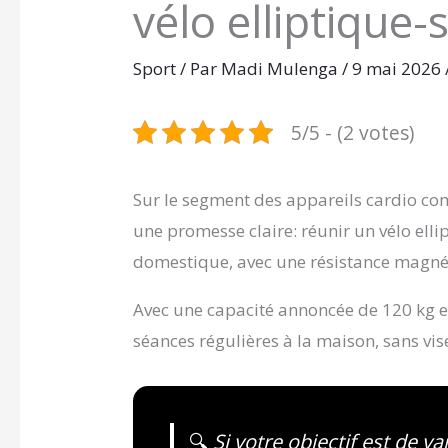
vélo elliptique-
Sport
/ Par
Madi Mulenga
/
9 mai 2026
5/5 - (2 votes)
Sur le segment des appareils cardio c
une promesse claire: réunir un vélo ell
domestique, avec une résistance magnéti
Avec une capacité annoncée de 120 kg et
séances régulières à la maison, sans vise
🔍
Si votre objectif est de va