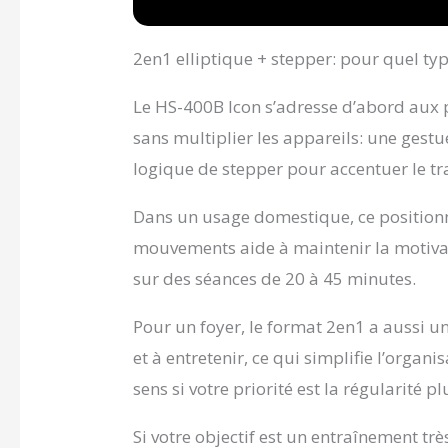
importa
fréquenc
elliptiq
2en1 elliptique + stepper: pour quel type
particul
résista
Le HS-400B Icon s’adresse d’abord aux p
kg, est
roulett
sans multiplier les appareils: une gestue
situées 
logique de stepper pour accentuer le tr
HS-400B
IMPORTA
nos clie
Dans un usage domestique, ce positionn
pourquo
mouvements aide à maintenir la motivat
avoir pr
sur des séances de 20 à 45 minutes.
des coo
vous in
valables
Pour un foyer, le format 2en1 a aussi un
marchan
et à entretenir, ce qui simplifie l’organ
L'articl
s'effect
sens si votre priorité est la régularité 
Si votre objectif est un entraînement tr