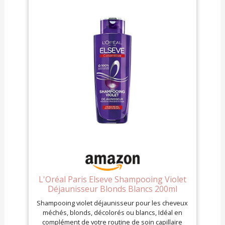
laisser poser 1 minute sur cheveux blancs, 2-3
minutes sur cheveux blonds, 5 minutes sur
cheveux bruns méchés Formule enrichie en
pigments violets pour une neutralisation
instantanée des reflets indésirables, Flacon
fabriqué à 100% avec du plastique recyclé et 100%
recyclable*, Produit en France dans une usine
neutre en carbone (*hors colorants et bouchon)
Contenu : 1x Shampooing Violet Déjaunisseur
Elseve Color-Vive de L'Oréal Paris, 200 ml
L'Oréal Paris Elseve Shampooing Violet
Déjaunisseur Blonds Blancs 200ml
Shampooing violet déjaunisseur pour les cheveux
méchés, blonds, décolorés ou blancs, Idéal en
complément de votre routine de soin capillaire