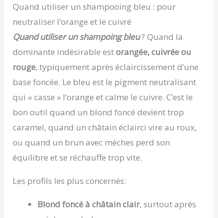
abondamment. Procéder à un deuxième
Quand utiliser un shampooing bleu : pour
shampoing pour parfaire le lavage des longueurs
neutraliser l’orange et le cuivré
et pointes. DES SOINS CAPILLAIRES SUR-MESURE :
Forte de son expertise professionnelle,
Quand utiliser un shampoing bleu
? Quand la
Kérastase crée des soins personnalisables pour
répondre aux besoins de chaque typologie de
dominante indésirable est
orangée, cuivrée ou
cheveux grâce à des produits innovants adaptés à
rouge
, typiquement après éclaircissement d’une
chaque spécificité capillaire.
base foncée. Le bleu est le pigment neutralisant
qui « casse » l’orange et calme le cuivre. C’est le
bon outil quand un blond foncé devient trop
caramel, quand un châtain éclairci vire au roux,
ou quand un brun avec mèches perd son
équilibre et se réchauffe trop vite.
Les profils les plus concernés:
Blond foncé à châtain clair
, surtout après