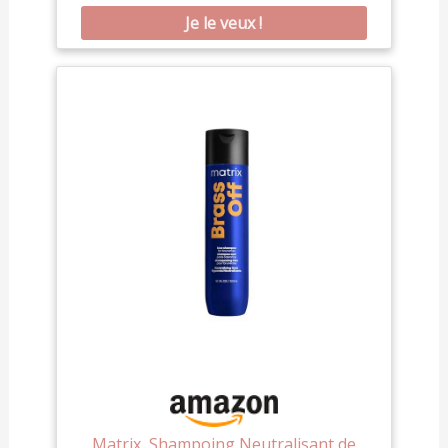
bruns : super performant, même sur les cheveux
décolorés au platine pour souligner leur reflet
glacé Formule enrichie : la formule est enrichie en
AlgaPur, une huile précieuse dérivée de
microalgues, un véritable concentré d'oméga 9,
qui protège et renforce la fibre capillaire. Formule
végétalienne, sans SLS/SLES et sans silicone
Matrix, Shampoing Neutralisant de