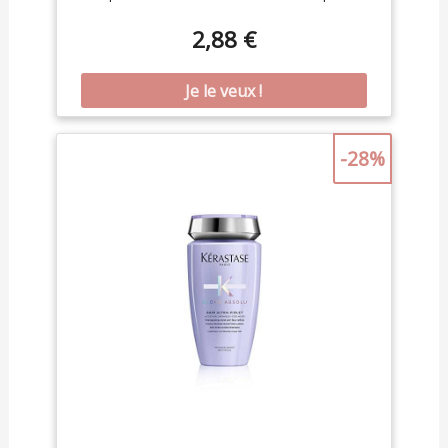
habituelle avec application tous les 3
shampooings Résultats : Une couleur pure,
2,88 €
Reflets jaunes et orangés neutralisés, Cheveux
nettoyés en douceur, Efficace dès la première
application Application : À utiliser en alternance de
votre routine Color-Vive classique, Appliquer une
fois par semaine et laisser poser 1 minute sur
cheveux blancs, 2-3 minutes sur cheveux blonds,
-28%
5 minutes sur cheveux bruns méchés Formule
enrichie en pigments violets pour une
neutralisation instantanée des reflets
indésirables, Flacon fabriqué à 100% avec du
plastique recyclé et 100% recyclable*, Produit en
France dans une usine neutre en carbone (*hors
colorants et bouchon) Contenu : 1x Shampooing
Violet Déjaunisseur Elseve Color-Vive de L'Oréal
Paris, 200 ml