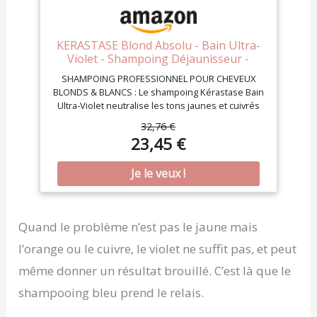
KERASTASE Blond Absolu - Bain Ultra-
Violet - Shampoing Déjaunisseur -
Réduit Les Reflets Indésirables -
SHAMPOING PROFESSIONNEL POUR CHEVEUX
Cheveux 98 % Plus Forts & 84 % Plus
BLONDS & BLANCS : Le shampoing Kérastase Bain
Hydratés - Cheveux Blonds Froids,
Ultra-Violet neutralise les tons jaunes et cuivrés
Blancs ou Gris - 250 ml
indésirables. Il est idéal pour les cheveux
32,76 €
décolorés, méchés, blonds froids ou gris. DES
23,45 €
ACTIFS HYDRATANTS ET REPARATEURS : Enrichi en
pigments violets pour neutraliser les reflets, ce
shampoing déjaunisseur contient aussi de l'acide
hyaluronique très hydratant et de la fleur
d’edelweiss riche en antioxydants. RÉSULTATS
VISIBLES ET INSTANTANES : Ce shampoing violet
Quand le problème n’est pas le jaune mais
corrige immédiatement les reflets indésirables et
illumine les cheveux. Il procure +84 %
l’orange ou le cuivre, le violet ne suffit pas, et peut
d'hydratation* et des cheveux 16 fois plus forts*,
tout en réduisant les dommages en surface de 61
même donner un résultat brouillé. C’est là que le
%**. CONSEILS D'UTILISATION : Appliquer sur
shampooing bleu prend le relais.
cheveux mouillés, puis masser le cuir chevelu et
les longueurs pour faire mousser. Rincer