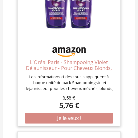
L'Oréal Paris - Shampooing Violet
Déjaunisseur - Pour Cheveux Blonds,
Décolorés, Méchés ou Blancs -
Les informations ci-dessous s'appliquent à
Neutralisation des Reflets Jaunes &
chaque unité du pack Shampooing violet
Orangés - Elseve Color-Vive - 200 ml
déjaunisseur pour les cheveux méchés, blonds,
décolorés ou blancs, Idéal en complément de
8,58 €
votre routine de soin capillaire habituelle avec
5,76 €
application tous les 3 shampooings Résultats :
Une couleur pure, Reflets jaunes et orangés
neutralisés, Cheveux nettoyés en douceur,
Efficace dès la première application Application : À
utiliser en alternance de votre routine Color-Vive
classique, Appliquer une fois par semaine et