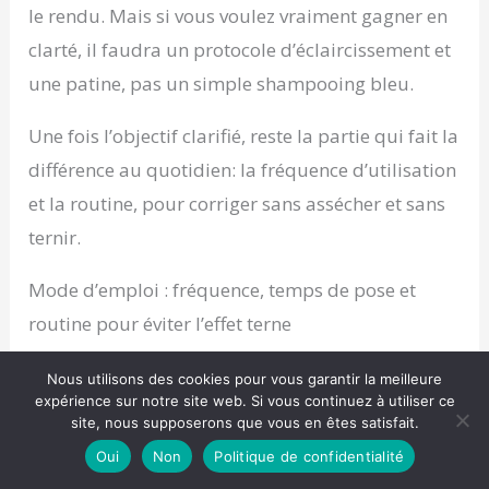
le rendu. Mais si vous voulez vraiment gagner en
clarté, il faudra un protocole d’éclaircissement et
une patine, pas un simple shampooing bleu.
Une fois l’objectif clarifié, reste la partie qui fait la
différence au quotidien: la fréquence d’utilisation
et la routine, pour corriger sans assécher et sans
ternir.
Mode d’emploi : fréquence, temps de pose et
routine pour éviter l’effet terne
Le mode d’emploi générique est constant: laver
Nous utilisons des cookies pour vous garantir la meilleure
les cheveux avec le shampooing, laisser poser
expérience sur notre site web. Si vous continuez à utiliser ce
quelques minutes, puis rincer abondamment. La
site, nous supposerons que vous en êtes satisfait.
variable décisive, c’est le dosage:
fréquence
Oui
Non
Politique de confidentialité