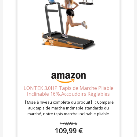
LONTEK 3.0HP Tapis de Marche Pliable
Inclinable 16%,Accoudoirs Réglables
【Mise à niveau complète du produit】 : Comparé
aux tapis de marche inclinable standards du
marché, notre tapis marche inclinable pliable
silencieux offre un réglage manuel d'inclinaison à
179,99 €
3 niveaux (max 16%), un moteur sans balais de 3.0
109,99 €
CV (vitesse max 10 km/h), un plateau (2 couches)