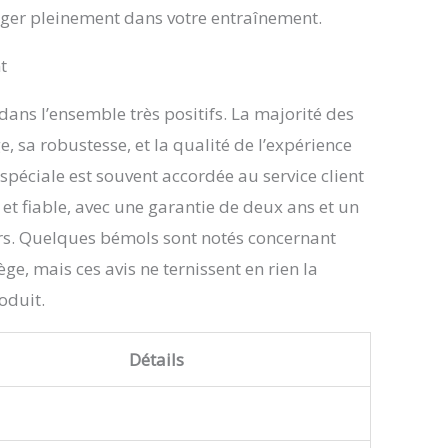
e 2 ans, mais aussi d'un support client à vie.
ger pleinement dans votre entraînement.
ipe professionnelle est toujours à vos côtés pour
es problèmes et offrir des solutions. Nous
t
 une grande importance à une expérience d'achat
ice transparente pour vous aider à atteindre vos
 dans l’ensemble très positifs. La majorité des
 de remise en forme en toute confiance.
e, sa robustesse, et la qualité de l’expérience
spéciale est souvent accordée au service client
 et fiable, avec une garantie de deux ans et un
urs. Quelques bémols sont notés concernant
ge, mais ces avis ne ternissent en rien la
oduit.
Détails
n