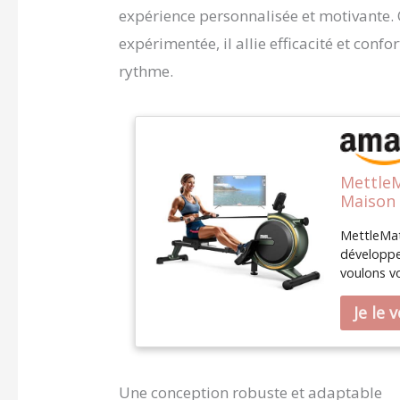
expérience personnalisée et motivante.
expérimentée, il allie efficacité et con
rythme.
Mettle
Maison 
Résista
MettleMat
développe
voulons vo
possible. 
chaque dé
assurer qu
inégalés 
seulement
mais aussi
Une conception robuste et adaptable