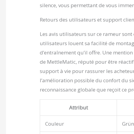
complète d
silence, vous permettant de vous immer
Notre équ
résoudre l
Retours des utilisateurs et support clien
attachons
et de serv
Les avis utilisateurs sur ce rameur sont
objectifs
utilisateurs louent sa facilité de montag
d’entraînement qu’il offre. Une mention 
de MettleMatic, réputé pour être réactif
support à vie pour rassurer les achete
l’amélioration possible du confort du siè
reconnaissance globale que reçoit ce pr
Attribut
Couleur
Grü