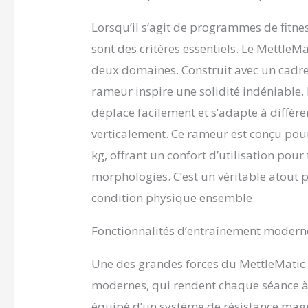
design exq
envier à u
Lorsqu’il s’agit de programmes de fitnes
dans votre
musculaire
sont des critères essentiels. Le Mettle
de qualité
deux domaines. Construit avec un cadre 
fiabilité 
rameur inspire une solidité indéniable.
jusqu'à 15
terme. Il 
déplace facilement et s’adapte à différe
les bras, 
verticalement. Ce rameur est conçu pour 
une expér
magnétique
kg, offrant un confort d’utilisation po
- Par rapp
morphologies. C’est un véritable atout p
d'eau, ce
offre une
condition physique ensemble.
agréable à
garantit u
Fonctionnalités d’entraînement modern
Le design
douceur e
Une des grandes forces du MettleMatic 
répondre 
d'entraîne
modernes, qui rendent chaque séance à 
ultramode
équipé d’un système de résistance mag
avec préci