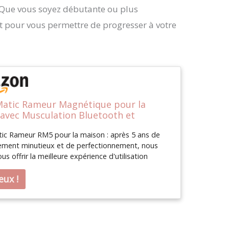
 Que vous soyez débutante ou plus
fort pour vous permettre de progresser à votre
Matic Rameur Magnétique pour la
avec Musculation Bluetooth et
nce Réglable à 16 Niveaux
ic Rameur RM5 pour la maison : après 5 ans de
ment minutieux et de perfectionnement, nous
us offrir la meilleure expérience d'utilisation
De la conception du produit aux tests pratiques,
tail a été soigneusement travaillé pour vous
e vous bénéficiez d'une qualité et d'un confort
à chaque entraînement. Notre objectif est non
 d'obtenir des résultats d'entraînement optimaux,
 de réveiller le plaisir de bouger grâce à son