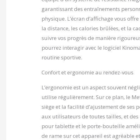
distance o
garantissant des entraînements personn
entraîneme
physique. L’écran d’affichage vous offre
important
(fréquence
la distance, les calories brûlées, et la
fonction 
suivre vos progrès de manière rigoureus
données d
une conne
pourrez interagir avec le logiciel Kinom
Bluetooth
routine sportive.
interacti
rameur dis
qui rend 
Confort et ergonomie au rendez-vous
délai. Le 
de 1,2 m 
L’ergonomie est un aspect souvent négli
permet de
utilise régulièrement. Sur ce plan, le Me
n'importe 
place pour
siège et la facilité d’ajustement de ses 
courants.
aux utilisateurs de toutes tailles, et d
favorisen
pression.
pour tablette et le porte-bouteille améli
MettleMat
de rame sur cet appareil est agréable et
MettleMat