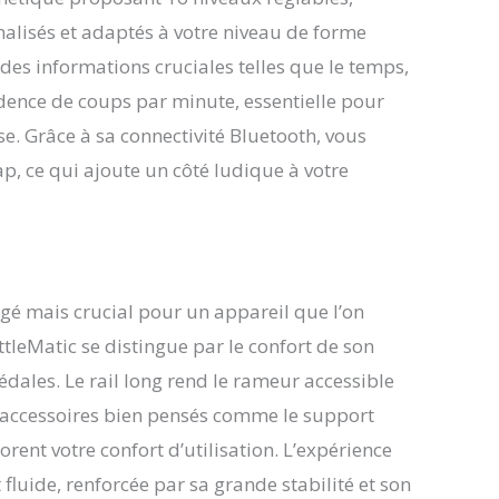
u les calories brûlées, chaque détail de votre
alisés et adaptés à votre niveau de forme
nt est clairement visible. Les indicateurs
 des informations cruciales telles que le temps,
s tels que SPM (battements par minute) et PULSE
 cardiaque) sont également faciles à lire. Cette
 cadence de coups par minute, essentielle pour
de suivi complète fournit non seulement les
e. Grâce à sa connectivité Bluetooth, vous
ont vous avez besoin, mais permet également
xion transparente avec Kinomap via la fonction
ap, ce qui ajoute un côté ludique à votre
 intégrée pour une expérience d'entraînement
ve captivante. Ergonomique et confortable - Ce
pose d'un système de rails coulissants mis à jour
chacun de vos mouvements en douceur et sans
rail coulissant extra long convient aux utilisateurs
à 2 m. Le support de tablette réglable vous
gé mais crucial pour un appareil que l’on
 lire clairement vos données d'entraînement sous
ttleMatic se distingue par le confort de son
quel angle. Le porte-bouteille intégré offre de la
 les bouteilles d'eau et d'autres accessoires
pédales. Le rail long rend le rameur accessible
 Le siège ergonomique et les pédales réglables
es accessoires bien pensés comme le support
t la bonne technique de rameur et réduisent la
 Tout pour un entraînement efficace et concentré
orent votre confort d’utilisation. L’expérience
ic Promesse : lors de l'achat du rameur
 fluide, renforcée par sa grande stabilité et son
ic vous bénéficiez non seulement d'une garantie