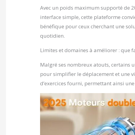
& Réédu
Avec un poids maximum supporté de 204 
réveille
interface simple, cette plateforme convi
récupéra
osseuse,
bénéfique pour ceux cherchant une solu
l’accélé
quotidien.
lymphati
aident à
régénéra
Limites et domaines à améliorer : que fa
physiqu
Innovan
Malgré ses nombreux atouts, certains uti
plaque 
pour simplifier le déplacement et une v
unique d
pression
d’exercices fourni, permettant ainsi une
Cette st
muscles 
aidant à
sain. 【
platefo
l’aide d
L’affich
une vue