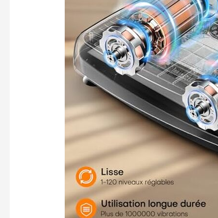
compact
sans en
salle d
Souci】L
équipem
qualité
sain et 
100 %. N
moindre
vibrant
votre c
command
Poser u