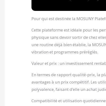
générat
vibratio
à moteur
elle aid
Pour qui est destinée la MOSUNY Plate
graisse
rapidem
Cette plateforme est idéale pour les pe
excessi
Profite
physique sans devoir sortir de chez elle
course) 
une routine déjà bien établie, la MOSU
des vite
votre e
vibration et programmes préréglés.
bandes d
sanguine
Valeur et prix : un investissement rentab
jambes,
【Stabil
En termes de rapport qualité-prix, la
avec un
en acier
avantages à un prix compétitif. Les util
Vibrant
polyvalence, faisant d’elle un achat ju
fonction
et ses 4
discrète
Compatibilité et utilisation quotidienne :
dérange