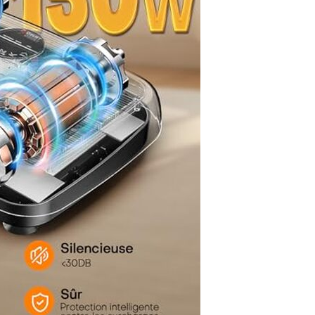
 permet un transport facile et un rangement
combre. Transformez n’importe quel espace en
e sport personnelle. 【Service Après-Vente Sans
a mission de MOSUNY est de concevoir des
ents de fitness domestiques sûrs et de haute
 pour vous aider à adopter un mode de vie plus
équilibré, avec une satisfaction client garantie à
'hésitez pas à nous contacter si vous avez la
 question concernant cette plateforme
e !POUR NOUS CONTACTER : Connectez-vous à
ompte Amazon > Rendez-vous dans Vos
es > Cliquez sur le vendeur > Cliquez sur
ne question.