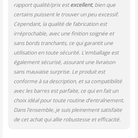
musculation, vous
rapport qualité/prix est
excellent
, bien que
investissez dans un
certains puissent le trouver un peu excessif.
produit conçu selon des
normes européennes
Cependant, la qualité de fabrication est
rigoureuses, fruit de
irréprochable, avec une finition soignée et
notre expérience et de
notre souci de la
sans bords tranchants, ce qui garantit une
sécurité. Le coffret
utilisation en toute sécurité. L’emballage est
contient : 4x Disques
également sécurisé, assurant une livraison
olympiques en fonte de
1,25 kg; 2x 2,5 kg; 4x da
sans mauvaise surprise. Le produit est
5 kg.
conforme à sa description, et sa compatibilité
avec les barres est parfaite, ce qui en fait un
choix idéal pour toute routine d’entraînement.
Dans l’ensemble, je suis pleinement satisfaite
de cet achat qui allie robustesse et efficacité.