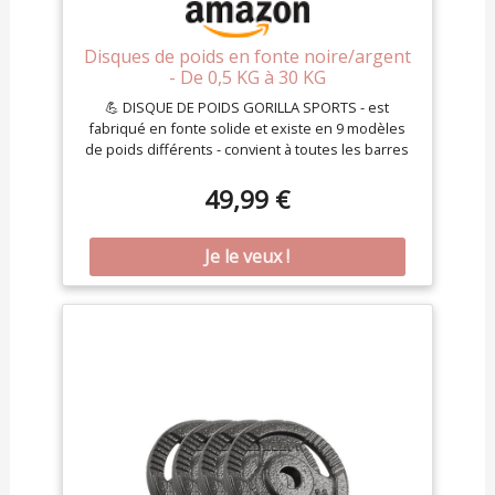
Disques de poids en fonte noire/argent
- De 0,5 KG à 30 KG
💪 DISQUE DE POIDS GORILLA SPORTS - est
fabriqué en fonte solide et existe en 9 modèles
de poids différents - convient à toutes les barres
de poids standard. 💪 VARIANTES - individuel : 0,5
kg, 1,25 kg, 2,5 kg, 5 kg, 10 kg, 15 kg, 20 kg, 25 kg, 30
49,99 €
kg ; set : 27,5 kg, 30 kg 💪 UTILISATION /
ENTRAÎNEMENT - le disque en fonte est approprié
aux barres d'haltères courtes, longues, curl et
triceps avec un diamètre de trou de 30/31 mm -
pour l'halterophilie, le powerlifting, le fitness, les
sports de force, le bodybuilding 💪 HIGHLIGHTS -
disque de poids en fer stable - avec un bord
surélevé sur le pourtour qui sert de moyeu de
prise - pour une bonne prise en main lors du
soulèvement et de la manipulation du poids -
indication KG sur tous les disques 💪 EXPÉDITION -
1 x disque d'haltères en fonte en noir/argent
toutes les barres standard