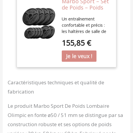
Marbo Sport – Set
de Poids – Poids
pour Barre – Set
Un entraînement
Olympique en
confortable et précis :
Fonte pour
les haltères de salle de
Entraînement Sûr
sport Marbo Sport
et Précis, Capacité
155,85 €
garantissent stabilité et
Maximale sur la
confort, vous
Barre – 30 kg – 4 x
permettant de vous
5 kg + 2 x 2,5 kg +
concentrer sur vos
4 x 1,25 kg
exercices sans
distraction. Ces haltères
sont idéales pour des
Caractéristiques techniques et qualité de
séances intenses et en
fabrication
toute sécurité.
Optimisez l'espace sur la
Le produit Marbo Sport De Poids Lombaire
barre : grâce à ce jeu de
disques de musculation
Olimpic en fonte ø50 / 51 mm se distingue par sa
à profil réduit, vous
construction robuste et ses options de poids
pouvez ajouter plus de
poids sans vous soucier