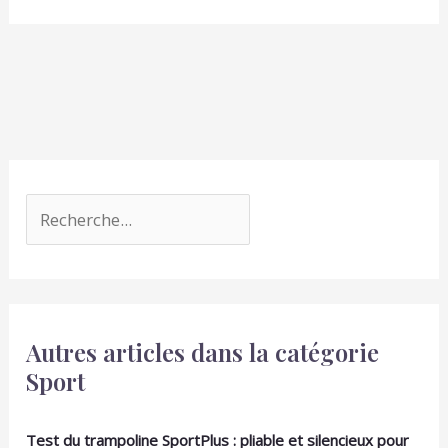
terre ou des presses sur la tête. Les poignées
améliorent la prise en main et facilitent le
changement rapide des charges TAILLE
UNIVERSELLE : le trou de 31 mm de diamètre
s'adapte à la plupart des manches standard,
offrant une large compatibilité et possibilité
d'utilisation avec divers équipements CONFORT
D'ENTRAÎNEMENT: La possibilité d'utiliser les
cymbales comme haltères ou sur le manche
augmente la polyvalence des entraînements et
permet d'ajuster facilement la charge à vos
besoins individuels
Autres articles dans la catégorie
Sport
Test du trampoline SportPlus : pliable et silencieux pour