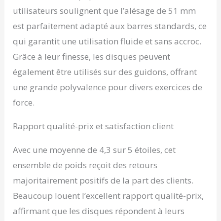
notre souci de la
utilisateurs soulignent que l’alésage de 51 mm
sécurité. Le coffret
contient : 4x Disques
est parfaitement adapté aux barres standards, ce
olympiques en fonte de
qui garantit une utilisation fluide et sans accroc.
1,25 kg; 2x 2,5 kg; 4x da
5 kg.
Grâce à leur finesse, les disques peuvent
également être utilisés sur des guidons, offrant
une grande polyvalence pour divers exercices de
force.
Rapport qualité-prix et satisfaction client
Avec une moyenne de 4,3 sur 5 étoiles, cet
ensemble de poids reçoit des retours
majoritairement positifs de la part des clients.
Beaucoup louent l’excellent rapport qualité-prix,
affirmant que les disques répondent à leurs