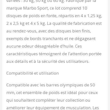
variées : 30 kg, 50 kg ou 60 kg. Fabriqué par la
du manque de place. Ce
marque Marbo Sport, ce lot comprend 10
jeu garantit une
répartition équilibrée
disques de poids en fonte, répartis en 4 x 1,25 kg,
des poids. Compatibilité
2 x 2,5 kg et 4 x 5 kg. La qualité de fabrication est
et solidité optimales : les
plaques en fonte sont
au rendez-vous, avec des disques bien finis,
conçues pour offrir
exempts de bords tranchants et ne dégageant
résistance et durabilité.
Leur structure garantit
aucune odeur désagréable d’huile. Ces
une adaptation parfaite
caractéristiques témoignent de l’attention portée
aux haltères olympiques.
La fiabilité signée Marbo
aux détails et à la sécurité des utilisateurs.
Sport : en choisissant
nos disques d'haltères
Compatibilité et utilisation
et nos disques de
musculation, vous
Compatible avec les barres olympiques de 50
investissez dans un
produit conçu selon des
mm, cet ensemble de poids est idéal pour ceux
normes européennes
qui souhaitent compléter leur collection ou
rigoureuses, fruit de
notre expérience et de
améliorer leur équipement de musculation. Les