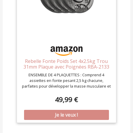
Rebelle Fonte Poids Set 4x2.5kg Trou
31mm Plaque avec Poignées RBA-2133
ENSEMBLE DE 4 PLAQUETTES : Comprend 4
assiettes en fonte pesant 2,5 kg chacune,
parfaites pour développer la masse musculaire et
la force, tant pour les débutants que les avancés
Construction durable : fabriquées en fonte, les
49,99 €
assiettes sont robustes, résistantes aux
dommages et offrent une stabilité pendant les
entraînements intensifs Poignées ergonomiques
: équipées de trois poignées confortables, elles
permettent une variété d'exercices de force tels
que des squats, des accidents, des soulevés de