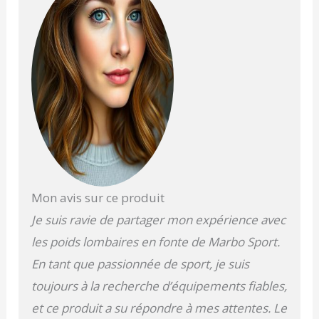
Optimisez l'espace sur la
barre : grâce à ce jeu de
disques de musculation
à profil réduit, vous
pouvez ajouter plus de
poids sans vous soucier
du manque de place. Ce
jeu garantit une
répartition équilibrée
des poids. Compatibilité
et solidité optimales : les
plaques en fonte sont
conçues pour offrir
Mon avis sur ce produit
résistance et durabilité.
Je suis ravie de partager mon expérience avec
Leur structure garantit
une adaptation parfaite
les poids lombaires en fonte de Marbo Sport.
aux haltères olympiques.
En tant que passionnée de sport, je suis
La fiabilité signée Marbo
Sport : en choisissant
toujours à la recherche d’équipements fiables,
nos disques d'haltères
et ce produit a su répondre à mes attentes. Le
et nos disques de