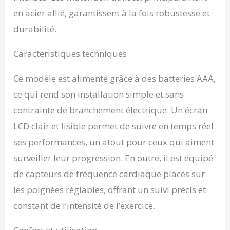
6 positions assurent un
en acier allié, garantissent à la fois robustesse et
confort optimal. De plus,
la sangle de chaussure
durabilité.
ajustable du vélo
stationnaire garantit un
Caractéristiques techniques
maintien sécurisé
pendant vos séances
Ce modèle est alimenté grâce à des batteries AAA,
d'entraînement, pour un
confort sur mesure.
ce qui rend son installation simple et sans
FACILE À DEPLACER : Ce
contrainte de branchement électrique. Un écran
vélo d'intérieur,
mesurant 106L x 53l x
LCD clair et lisible permet de suivre en temps réel
123H cm et équipé de
ses performances, un atout pour ceux qui aiment
roues, se déplace
aisément et se fond
surveiller leur progression. En outre, il est équipé
dans l'agencement de
de capteurs de fréquence cardiaque placés sur
votre maison.
TECHNOLOGIE
les poignées réglables, offrant un suivi précis et
INTÉGRÉE : Ce vélo
constant de l’intensité de l’exercice.
d'exercice inclut un
moniteur LCD pour