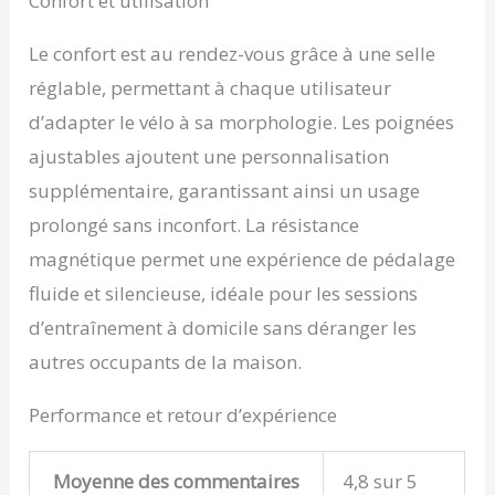
Confort et utilisation
suivre vos performances
et un support pour
tablette, idéal pour le
Le confort est au rendez-vous grâce à une selle
divertissement pendant
réglable, permettant à chaque utilisateur
l'entraînement. Montage
requis.
d’adapter le vélo à sa morphologie. Les poignées
ajustables ajoutent une personnalisation
supplémentaire, garantissant ainsi un usage
prolongé sans inconfort. La résistance
magnétique permet une expérience de pédalage
fluide et silencieuse, idéale pour les sessions
d’entraînement à domicile sans déranger les
autres occupants de la maison.
Performance et retour d’expérience
Moyenne des commentaires
4,8 sur 5