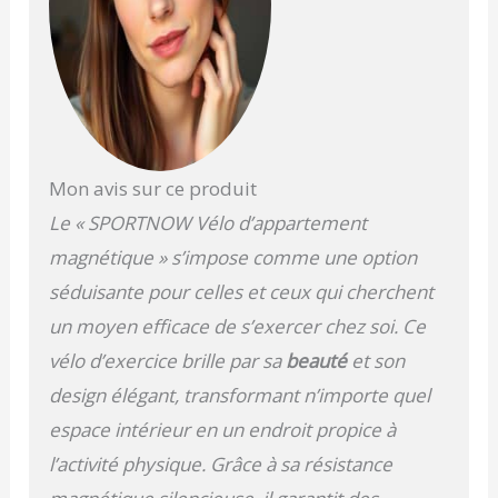
magnétique modulable
et son dispositif de
sécurité avec arrêt
d'urgence. CONFORT
AJUSTABLE : L'assise
réglable en 8 positions
et le guidon ajustable en
6 positions assurent un
Mon avis sur ce produit
confort optimal. De plus,
Le « SPORTNOW Vélo d’appartement
la sangle de chaussure
ajustable du vélo
magnétique » s’impose comme une option
stationnaire garantit un
séduisante pour celles et ceux qui cherchent
maintien sécurisé
pendant vos séances
un moyen efficace de s’exercer chez soi. Ce
d'entraînement, pour un
vélo d’exercice brille par sa
beauté
et son
confort sur mesure.
FACILE À DEPLACER : Ce
design élégant, transformant n’importe quel
vélo d'intérieur,
espace intérieur en un endroit propice à
mesurant 106L x 53l x
123H cm et équipé de
l’activité physique. Grâce à sa résistance
roues, se déplace