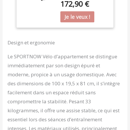
172,90 €
d'entraînement par
courroie, ce vélo
d'appartement offre une
expérience de cyclisme
fluide et silencieuse.
Parfait pour les
appartements, il permet
Design et ergonomie
de s'entraîner sans
déranger votre
Le SPORTNOW Vélo d’appartement se distingue
entourage. RÉSISTANCE
immédiatement par son design épuré et
AJUSTABLE : Ce vélo
d'intérieur vous offre une
moderne, propice à un usage domestique. Avec
séance personnalisée
des dimensions de 100 x 19,5 x 81 cm, il s’intègre
grâce à sa résistance
magnétique modulable
facilement dans un espace réduit sans
et son dispositif de
compromettre la stabilité. Pesant 33
sécurité avec arrêt
d'urgence. CONFORT
kilogrammes, il offre une assise stable, ce qui est
AJUSTABLE : L'assise
essentiel lors des séances d’entraînement
réglable en 8 positions
et le guidon ajustable en
intenses. Les matériaux utilisés, principalement