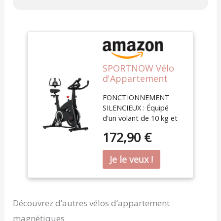
SPORTNOW Vélo
d'Appartement
Magnétique
FONCTIONNEMENT
Silencieux Écran
SILENCIEUX : Équipé
LCD pour Maison
d'un volant de 10 kg et
d'un système
172,90 €
d'entraînement par
courroie, ce vélo
d'appartement offre une
expérience de cyclisme
fluide et silencieuse.
Parfait pour les
appartements, il permet
Découvrez d’autres vélos d’appartement
de s'entraîner sans
magnétiques