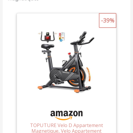
déranger votre
entourage. RÉSISTANCE
AJUSTABLE : Ce vélo
-39%
d'intérieur vous offre une
séance personnalisée
grâce à sa résistance
magnétique modulable
et son dispositif de
sécurité avec arrêt
d'urgence. CONFORT
AJUSTABLE : L'assise
réglable en 8 positions
et le guidon ajustable en
6 positions assurent un
confort optimal. De plus,
la sangle de chaussure
ajustable du vélo
stationnaire garantit un
maintien sécurisé
pendant vos séances
TOPUTURE Velo D Appartement
d'entraînement, pour un
Magnetique, Velo Appartement
confort sur mesure.