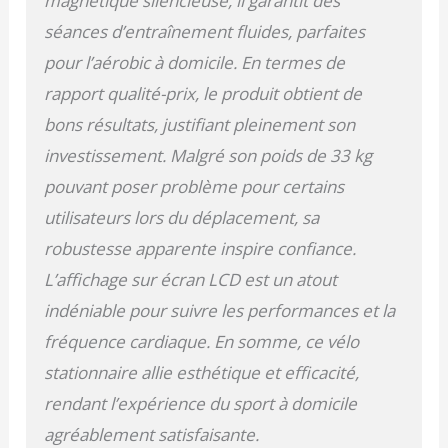
magnétique silencieuse, il garantit des
aisément et se fond
dans l'agencement de
séances d’entraînement fluides, parfaites
votre maison.
pour l’aérobic à domicile. En termes de
TECHNOLOGIE
rapport qualité-prix, le produit obtient de
INTÉGRÉE : Ce vélo
d'exercice inclut un
bons résultats, justifiant pleinement son
moniteur LCD pour
investissement. Malgré son poids de 33 kg
suivre vos performances
et un support pour
pouvant poser problème pour certains
tablette, idéal pour le
utilisateurs lors du déplacement, sa
divertissement pendant
l'entraînement. Montage
robustesse apparente inspire confiance.
requis.
L’affichage sur écran LCD est un atout
indéniable pour suivre les performances et la
fréquence cardiaque. En somme, ce vélo
stationnaire allie esthétique et efficacité,
rendant l’expérience du sport à domicile
agréablement satisfaisante.