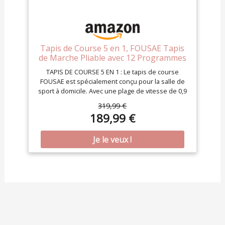
Tapis de Course 5 en 1, FOUSAE Tapis
de Marche Pliable avec 12 Programmes
HIIT Prédéfinis, Inclinable 9%, 12 KM/H,
TAPIS DE COURSE 5 EN 1 : Le tapis de course
Moteur Silencieux 2,75 CV, APP &
FOUSAE est spécialement conçu pour la salle de
Télécommande, Charge Max 158kg
sport à domicile. Avec une plage de vitesse de 0,9
pour Maison & Bureau
à 11 km/h, il convient aux entraînements de 0,8 à
319,99 €
2,4 km/h, à la marche de 2,4 à 5 km/h, au jogging
189,99 €
de 5 à 10 km/h et à la course de 10 à 11 km/h. Une
augmentation de 9 % de l’inclinaison peut
contribuer à améliorer les performances
physiques de 50 %. PROGRAMMES
D’ENTRAÎNEMENT PERSONNALISÉS AVEC
APPLICATION : Le tapis de course inclinable,
récemment mis à jour, se connecte à des
applications comme Fitshow, Kinomap et Zwift
pour des entraînements virtuels, des courses et
des défis. Suivez facilement vos progrès en
temps réel grâce à des indicateurs comme la
vitesse, la distance, le temps et les calories. Une