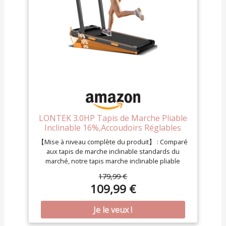
LONTEK 3.0HP Tapis de Marche Pliable
Inclinable 16%,Accoudoirs Réglables
【Mise à niveau complète du produit】 : Comparé
aux tapis de marche inclinable standards du
marché, notre tapis marche inclinable pliable
silencieux offre un réglage manuel d'inclinaison à
179,99 €
3 niveaux (max 16%), un moteur sans balais de 3.0
109,99 €
CV (vitesse max 10 km/h), un plateau (2 couches)
et une bande de course (6 couches). Il dispose
également de reposabrazos ajustables pour plus
de confort ; avec son panneau LED intuitif et