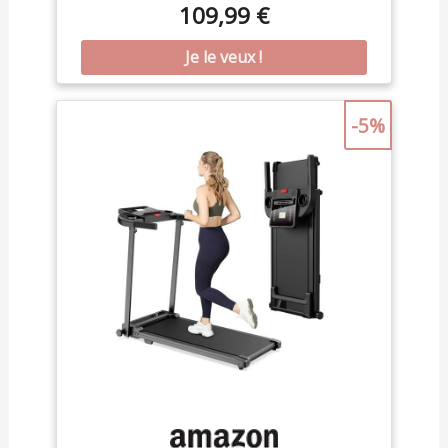
109,99 €
CV (vitesse max 10 km/h), un plateau (2 couches)
et une bande de course (6 couches). Il dispose
également de reposabrazos ajustables pour plus
de confort ; avec son panneau LED intuitif et
télécommande magnétique, ce tapis roulant
pliable vous permet d’entraîner efficacement et
-5%
confortablement chez vous. 【Technologie
d'absorption des chocs et faible niveau sonore
pour protéger les genoux】 : Ce tapis pliable de
marche silencieux est doté d'un système
d'absorption des chocs multicouche. plateau de
course à 2 couches et bande de course à 7
couches réduisent efficacement les vibrations.
Équipé de huit amortisseurs internes en silicone
et de quatre coussinets externes en caoutchouc
alvéolé, il protège efficacement les genoux tout
en réduisant les niveaux sonores en dessous de
45 décibels, Vous pouvez donc l'utiliser la nuit
sans déranger vos voisins. 【Assurance qualité et
sécurité, pour protéger chacun de vos pas】 : ce
tapis de course inclinable offre une capacité
maximale de 159 kg et a été rigoureusement testé
dans les laboratoires LONTEK. Après avoir subi