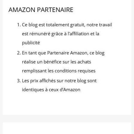
comme tapis de marche bureau tout en travaillant,
sans être gêné par une barre d'appui. Dépliez
simplement les poignées pour fixer votre appareil
électronique, connectez-vous à l'application et
contrôlez le tapis de course grâce aux boutons
intégrés. 【Gain de place et montage facile】
Vous n'avez pas envie de passer des heures à
monter un tapis de course ? Celui-ci est un tapis
de marche pliable livré entièrement monté.
Déballez-le, installez-le et commencez à marcher.
Facile à déplacer grâce à ses roulettes de
transport. Se glisse sous n'importe quel canapé
ou derrière une porte, pour un salon toujours
bien rangé. Idéal pour les personnes disposant
de peu de temps et d'espace, mais qui souhaitent
tout de même faire de l'exercice. 【Assistance
rapide et service fiable】 Notre tapis marche est
parfait pour aménager une salle de sport à
domicile ou comme cadeau attentionné pour les
adultes sportifs. Notre équipe de professionnels
est disponible pour répondre à toutes vos
questions sous 16 heures avec des réponses
claires et utiles, vous garantissant une expérience
optimale de l'achat à l'utilisation.