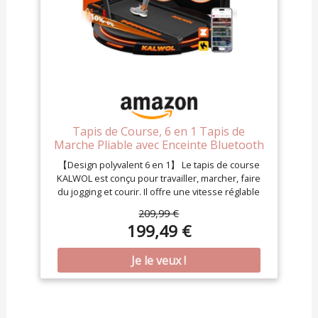
Tapis de Course, 6 en 1 Tapis de
Marche Pliable avec Enceinte Bluetooth
– Inclinaison 10%, Moteur Silencieux 3,0
【Design polyvalent 6 en 1】 Le tapis de course
CV, 12 KM/H, 12 Programmes, APP &
KALWOL est conçu pour travailler, marcher, faire
Télécommande, Charge 160 kg – Pour
du jogging et courir. Il offre une vitesse réglable
Maison & Bureau
de 1 à 12 km/h pour s'adapter à tous vos besoins :
209,99 €
du mode travail lent à la marche tranquille, en
199,49 €
passant par le jogging modéré ou la course
rapide. Idéal pour les professionnels actifs et les
adultes qui souhaitent s'entraîner
confortablement à domicile. Économisez 1 à 2
heures de trajet par jour jusqu'à la salle de sport.
【Haut-parleur intégré et compatibilité avec les
applications】 Le seul tapis de marche avec haut-