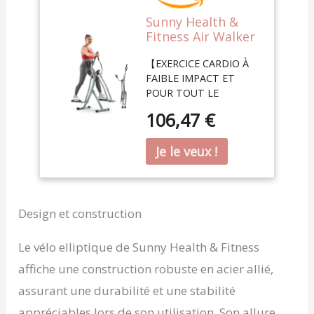
Sunny Health &
Fitness Air Walker
Elliptique Cross
【EXERCICE CARDIO À
Trainer Corps
FAIBLE IMPACT ET
Entier
POUR TOUT LE
CORPS】 Faites
106,47 €
l'expérience d'un
entraînement doux mais
efficace qui minimise le
stress sur vos
articulations. L'elliptique
Air Walk offre une
séance de cardio sur
Design et construction
tout le corps, engageant
les bras, les jambes et le
Le vélo elliptique de Sunny Health & Fitness
tronc, parfaite pour tous
affiche une construction robuste en acier allié,
les niveaux de forme
physique et tous les
assurant une durabilité et une stabilité
âges. 【MOUVEMENT
appréciables lors de son utilisation. Son allure
DE MARCHE SIMULÉ】