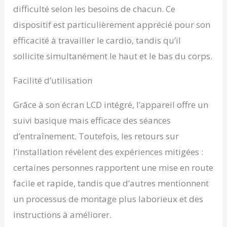
prendre une forme
difficulté selon les besoins de chacun. Ce
compacte qui peut être
dispositif est particulièrement apprécié pour son
rangée. 【MONITEUR
NUMÉRIQUE LCD】
efficacité à travailler le cardio, tandis qu’il
Suivez vos progrès avec
sollicite simultanément le haut et le bas du corps.
des fonctionnalités telles
que la numérisation,
Facilité d’utilisation
l'heure, le nombre, les
calories brûlées et le
nombre total. Cette
Grâce à son écran LCD intégré, l’appareil offre un
interface conviviale est
suivi basique mais efficace des séances
conçue pour vous aider
à optimiser votre routine
d’entraînement. Toutefois, les retours sur
d'exercice et à atteindre
l’installation révèlent des expériences mitigées :
vos objectifs de mise en
forme. 【PÉDALES
certaines personnes rapportent une mise en route
ANTIDÉRAPANTES
facile et rapide, tandis que d’autres mentionnent
SÛRES ET SÉCURISÉES】
un processus de montage plus laborieux et des
Marchez en toute
confiance avec ses
instructions à améliorer.
pédales antidérapantes