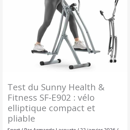
Test du Sunny Health &
Fitness SF-E902 : vélo
elliptique compact et
pliable
Sport
/ Par
Armande Lacourte
/
22 janvier 2026
/