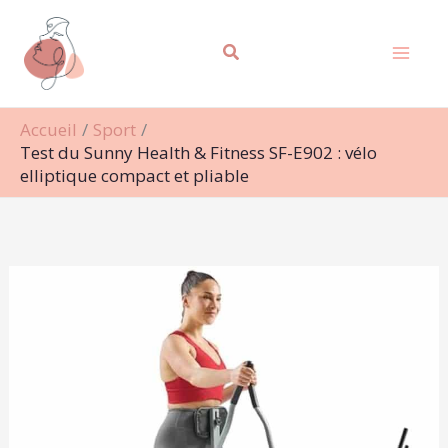
Aller
Rechercher
au
contenu
Accueil
Sport
Test du Sunny Health & Fitness SF-E902 : vélo
elliptique compact et pliable