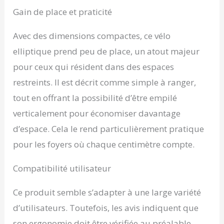
conçues pour la stabilité.
Gain de place et praticité
Ces pédales offrent une
assise sûre, réduisant le
risque de glissade et
Avec des dimensions compactes, ce vélo
vous permettant de
elliptique prend peu de place, un atout majeur
vous concentrer sur
pour ceux qui résident dans des espaces
votre entraînement en
toute sérénité.
restreints. Il est décrit comme simple à ranger,
【ASSEMBLAGE SANS
tout en offrant la possibilité d’être empilé
TRACAS】 Conçu pour la
commodité de
verticalement pour économiser davantage
l'utilisateur, il permet
d’espace. Cela le rend particulièrement pratique
une installation rapide et
facile, de sorte que vous
pour les foyers où chaque centimètre compte.
pouvez passer du
déballage à l'exercice en
Compatibilité utilisateur
un rien de temps, avec
un minimum d'outils et
Ce produit semble s’adapter à une large variété
d'efforts requis.
d’utilisateurs. Toutefois, les avis indiquent que
son ergonomie doit être vérifiée au préalable,