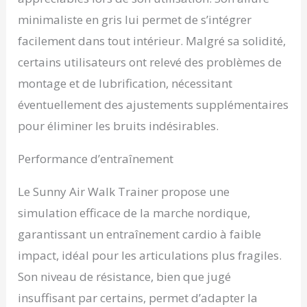
L'elliptique reproduit le
minimaliste en gris lui permet de s’intégrer
mouvement naturel de
facilement dans tout intérieur. Malgré sa solidité,
la marche dans les airs.
Ce mouvement unique
certains utilisateurs ont relevé des problèmes de
de « marche aérienne »
montage et de lubrification, nécessitant
offre un exercice fluide
et fluide qui combine le
éventuellement des ajustements supplémentaires
rythme de la marche
pour éliminer les bruits indésirables.
avec l'intensité de la
course. 【CONCEPTION
Performance d’entraînement
COMPACTE ET
PLIABLE】 Maximisez
votre espace et
Le Sunny Air Walk Trainer propose une
maintenez un
simulation efficace de la marche nordique,
environnement sans
encombrement grâce au
garantissant un entraînement cardio à faible
design élégant et pliable
impact, idéal pour les articulations plus fragiles.
de l'elliptique. Cette
machine est conçue
Son niveau de résistance, bien que jugé
pour un rangement
insuffisant par certains, permet d’adapter la
facile, se repliant pour