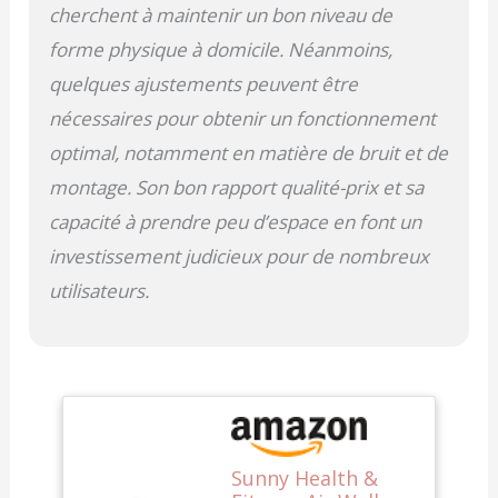
maintenez un
cherchent à maintenir un bon niveau de
environnement sans
forme physique à domicile. Néanmoins,
encombrement grâce au
design élégant et pliable
quelques ajustements peuvent être
de l'elliptique. Cette
nécessaires pour obtenir un fonctionnement
machine est conçue
pour un rangement
optimal, notamment en matière de bruit et de
facile, se repliant pour
montage. Son bon rapport qualité-prix et sa
prendre une forme
compacte qui peut être
capacité à prendre peu d’espace en font un
rangée. 【MONITEUR
investissement judicieux pour de nombreux
NUMÉRIQUE LCD】
utilisateurs.
Suivez vos progrès avec
des fonctionnalités telles
que la numérisation,
l'heure, le nombre, les
calories brûlées et le
nombre total. Cette
interface conviviale est
conçue pour vous aider
Sunny Health &
à optimiser votre routine