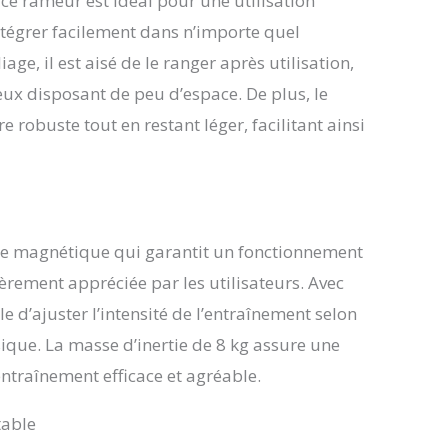
e rameur est idéal pour une utilisation
heure, les coups de rame/min, la distance, les
intégrer facilement dans n’importe quel
le pouls (avec la sangle thoracique) et la longueur
. Les données d'entraînment t'aident toujours à
iage, il est aisé de le ranger après utilisation,
 bon niveau de cardio-training PLIABLE ET
eux disposant de peu d’espace. De plus, le
✅ S'adapte à chaque environnement. La machine
robuste tout en restant léger, facilitant ainsi
e replie en quelques gestes, elle se range
t à l'aide des roulettes de transport et occupe
ace. Dimensions env. 190x51x77 cm / plié env.
 cm (LxlxH) Utilisateur : max. 150kg / max. 200cm
PAR LE TÜV SÜD ✅ Sécurité fiable et qualité
ge magnétique qui garantit un fonctionnement
ièrement appréciée par les utilisateurs. Avec
le d’ajuster l’intensité de l’entraînement selon
ique. La masse d’inertie de 8 kg assure une
ntraînement efficace et agréable.
table