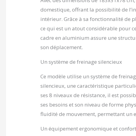
Avec des dimensions de 183x51x78 cm, c
affiche l'
domestique, offrant la possibilité de l’
calories, 
de course
intérieur. Grâce à sa fonctionnalité de pl
choisir le
ce qui est un atout considérable pour c
COMPACT 
cadre en aluminium assure une structure 
de sport s
rapidemen
son déplacement.
peu de pl
95x51x122
Un système de freinage silencieux
CERTIFIÉ 
contrôlée
Ce modèle utilise un système de freina
silencieux, une caractéristique particul
ses 8 niveaux de résistance, il est possib
ses besoins et son niveau de forme phys
fluidité de mouvement, permettant un e
Un équipement ergonomique et confor