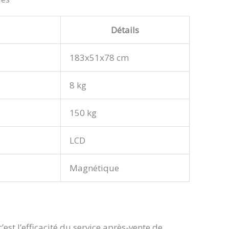
Détails
183x51x78 cm
8 kg
150 kg
LCD
Magnétique
c’est l’efficacité du service après-vente de