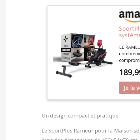
SportPl
système
sans En
LE RAMEU
cardiof
nombreux 
SÜD
compromis
reflète n
189,9
aussi dan
EFFICACE 
entraînem
articulati
siège égo
mouvemen
de freinag
Un design compact et pratique
que les 8 
satisfacti
Le SportPlus Rameur pour la Maison se 
une tract
D'ENTRAÎN