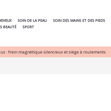
HEVEUX
SOIN DE LA PEAU
SOIN DES MAINS ET DES PIEDS
S BEAUTÉ
SPORT
us : frein magnétique silencieux et siège à roulements