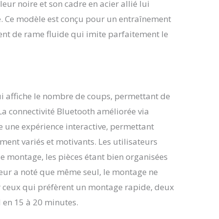
nement. 【12 NIVEAUX DE RÉSISTANCE】Bénéficiez
ur noire et son cadre en acier allié lui
aux de résistance hydraulique réglables, parfaits
e. Ce modèle est conçu pour un entraînement
er d’un échauffement léger à un entraînement
du corps entier. 【STRUCTURE SOLIDE ET
t de rame fluide qui imite parfaitement le
 ÉLEVÉE】Cadre en acier robuste supportant
0 kg, offrant stabilité et durabilité pour un usage
 quotidien. 【CONFORT ET ERGONOMIE】Siège large
 à bords relevés, poignées antidérapantes et
églables avec sangles à cliquet pour un maintien
onfortable. 【ASSEMBLAGE RAPIDE】Montez votre
i affiche le nombre de coups, permettant de
 moins de 30 minutes grâce aux outils et
La connectivité Bluetooth améliorée via
ns fournis ; une seule personne suffit pour
r à s’entraîner rapidement. 【ENGAGEMENT
re une expérience interactive, permettant
ALTH & FITNESS】Avec plus de 20 ans
nt variés et motivants. Les utilisateurs
nce, Sunny Health & Fitness propose des
de montage, les pièces étant bien organisées
s fiables et un service client expert pour vous
ner.
teur a noté que même seul, le montage ne
r ceux qui préfèrent un montage rapide, deux
 en 15 à 20 minutes.