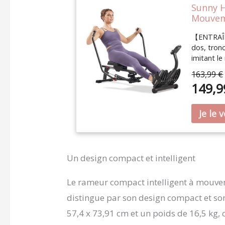
Sunny H
Mouvem
【ENTRAÎN
dos, tron
imitant l
entraîneme
163,99 €
amplitud
149,9
le rameur 
l’aviron e
parcours 
SUNNYFIT
000 séance
progrès e
abonneme
Un design compact et intelligent
le nombre 
total des
Le rameur compact intelligent à mouve
améliore
POUR APP
distingue par son design compact et son
tablette a
57,4 x 73,91 cm et un poids de 16,5 kg, 
préférées