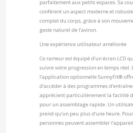
l’entraî
parfaitement aux petits espaces. Sa coule
de 12 nive
confèrent un aspect moderne et robust
pour pass
intensif 
complet du corps, grâce à son mouvemen
CAPACITÉ
geste naturel de l’aviron.
jusqu’à 18
familial
Une expérience utilisateur améliorée
rembourré
pédales r
sûr et c
Ce rameur est équipé d’un écran LCD qu
rameur en
suivre votre progression en temps réel. 
instructio
commence
l’application optionnelle SunnyFit® off
SUNNY HE
d’accéder à des programmes d’entraîneme
d’expérie
apprécient particulièrement la facilité 
équipement
accompag
pour un assemblage rapide. Un utilisa
prend qu’un peu plus d’une heure. Pou
personnes peuvent assembler l’appareil