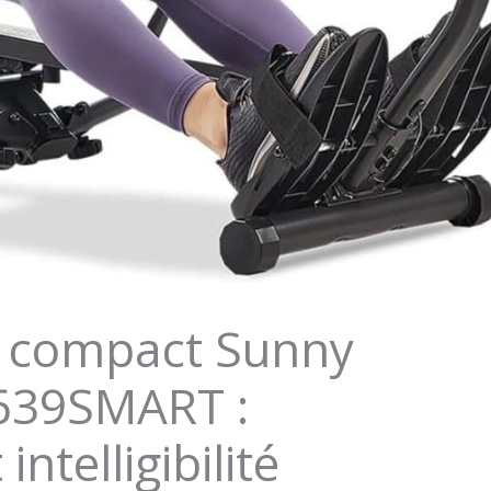
r compact Sunny
639SMART :
ntelligibilité