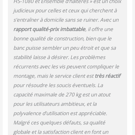
HS-1080 et Ensemble d’haltères » est un choix
entraînement complet
judicieux pour celles et ceux qui cherchent à
du haut du corps.
DISQUES DE POIDS EN
s’entraîner à domicile sans se ruiner. Avec un
PLASTIQUE
rapport qualité-prix imbattable
, il offre une
RÉSISTANTS AVEC
DIAMÈTRE 30 MM: Les
bonne qualité de construction, bien que le
disques de poids inclus
banc puisse sembler un peu étroit et que sa
sont compatibles avec
toutes les barres
stabilité laisse à désirer. Les problèmes
d’haltères de 30 mm.
récurrents avec les vis peuvent compliquer le
Fabriqués en plastique
de qualité et remplis de
montage, mais le service client est
très réactif
sable-ciment, ils
pour résoudre les soucis éventuels. La
disposent d’un
marquage clair du poids
capacité maximale de 270 kg est un atout
pour une sélection
pour les utilisateurs ambitieux, et la
rapide. BARRE LONGUE
DE 167 CM AVEC
polyvalence d’utilisation est appréciable.
POIGNÉE MOLETÉE ET
Malgré ces quelques défauts, sa qualité
ÉCROUS DE SÉCURITÉ:
La barre d’haltères
globale et la satisfaction client en font un