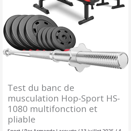
Test du banc de
musculation Hop-Sport HS-
1080 multifonction et
pliable
Sport
/ Par
Armande Lacourte
/
13 juillet 2025
/
4