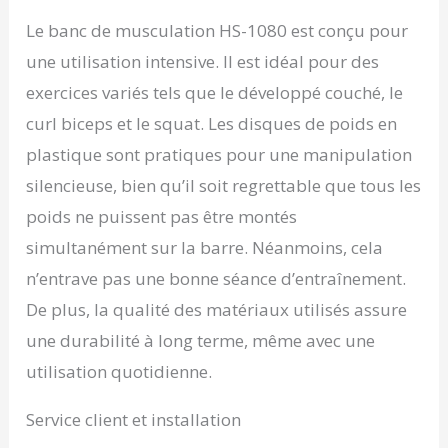
fermement les disques
Le banc de musculation HS-1080 est conçu pour
de poids. Parfaite pour
les exercices de
une utilisation intensive. Il est idéal pour des
développé couché,
exercices variés tels que le développé couché, le
soulevé de terre ou curl.
CONTENU DU SET
curl biceps et le squat. Les disques de poids en
COMPLET DE
plastique sont pratiques pour une manipulation
MUSCULATION: 1 banc
d’entraînement pliable
silencieuse, bien qu’il soit regrettable que tous les
HS-1080, 1 barre longue
poids ne puissent pas être montés
167 cm (9 kg, Ø30 mm), 4
simultanément sur la barre. Néanmoins, cela
disques de poids en
plastique de 5 kg, 4
n’entrave pas une bonne séance d’entraînement.
disques de 2,5 kg. Un
De plus, la qualité des matériaux utilisés assure
ensemble complet pour
construire votre salle de
une durabilité à long terme, même avec une
sport à la maison et
utilisation quotidienne.
progresser efficacement.
Service client et installation