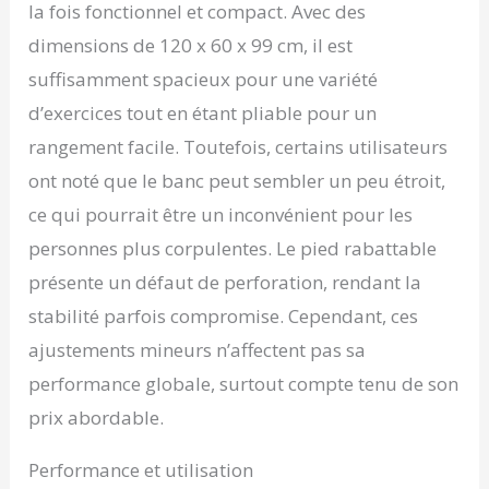
RÉSISTANTS AVEC
la fois fonctionnel et compact. Avec des
DIAMÈTRE 30 MM: Les
dimensions de 120 x 60 x 99 cm, il est
disques de poids inclus
sont compatibles avec
suffisamment spacieux pour une variété
toutes les barres
d’exercices tout en étant pliable pour un
d’haltères de 30 mm.
Fabriqués en plastique
rangement facile. Toutefois, certains utilisateurs
de qualité et remplis de
ont noté que le banc peut sembler un peu étroit,
sable-ciment, ils
disposent d’un
ce qui pourrait être un inconvénient pour les
marquage clair du poids
personnes plus corpulentes. Le pied rabattable
pour une sélection
rapide. BARRE LONGUE
présente un défaut de perforation, rendant la
DE 167 CM AVEC
stabilité parfois compromise. Cependant, ces
POIGNÉE MOLETÉE ET
ÉCROUS DE SÉCURITÉ:
ajustements mineurs n’affectent pas sa
La barre d’haltères
performance globale, surtout compte tenu de son
longue fournie est en
acier chromé, avec
prix abordable.
poignées antiglisse
moletées et écrous
Performance et utilisation
filetés pour maintenir