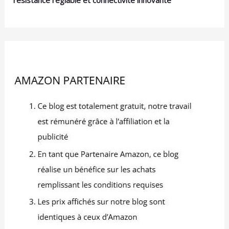
résistance réglable et connectivité innovante
multifonctionnels, on trouve des emplacements
pré-percés pour les disques de musculation,
optimisant ainsi l'efficacité de votre fitness. Avec
ce developpe coucher, vous pouvez obtenir des
muscles solides, un corps fort, et une vie saine,
bon partenaire pour vos exercices de fitness.
Dimension du banc plat musculation
160*121*120CM. 👍Optimisation de l'Espace:
Design idéal pour petit appartement, destiné à
l'entraînement individuel à
domicile/bureau/appartement. C'est l'un des
principaux atouts d'équipements de fitness à
domicile ISE, répondant ainsi au problème majeur
du manque d'espace de rangement. Grâce à sa
technologie de pliage simple et rapide, il prend
très peu de place une fois rangé, vous faisant
gagner un espace précieux. Banc musculation
léger et équipé de pieds antidérapants, il protège
vos sols des rayures. Utilisation optimale : ISE met
l'accent sur le concept de « salle de sport à
domicile », permettant un entraînement
professionnel dans un espace équivalent à la
surface de quatre carreaux de céramique. 👍Bon
Service: S'il y a des problèmes lors de l'installation