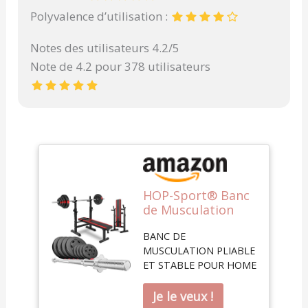
Polyvalence d’utilisation :
Notes des utilisateurs 4.2/5
Note de 4.2 pour 378 utilisateurs
HOP-Sport® Banc
de Musculation
Pliable Plat,
BANC DE
Support Barre
MUSCULATION PLIABLE
Longue HS-1080 et
ET STABLE POUR HOME
Ensemble
GYM: HS-1080 est conçu
d’haltères: Disques
pour l'entraînement à
de Poids en