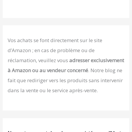
des accessoires du banc de musculation
complet&banc musculation complet SY-5430B,
veuillez nous contacter immédiatement. Nous
serons toujours en service. ISE est établi en
France depuis 2010. Nous disposons d’un service
clientèle professionnel et d’une équipe
technique.Soyez assuré des achats. ✅Cher client,
Vos achats se font directement sur le site
votre attention svp : Si vous souhaitez que le
produit soit plus stable pendant l'utilisation,
d’Amazon ; en cas de problème ou de
veuillez placer le produit sur le tapis de fitness
avant utilisation. Si vous utilisez le produit
réclamation, veuillez vous
adresser exclusivement
directement sur le sol, une instabilité peut se
à Amazon ou au vendeur concerné
. Notre blog ne
produire. Merci de votre compréhension et de
votre attention.
fait que rediriger vers les produits sans intervenir
dans la vente ou le service après-vente.