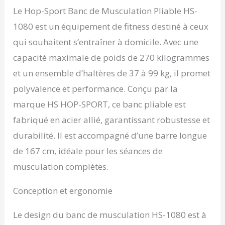
d’haltères. Charge
Max. 270 kg, Noir
Le Hop-Sport Banc de Musculation Pliable HS-
maximale: 270 kg pour le
banc et 150 kg pour le
1080 est un équipement de fitness destiné à ceux
support à barres. BANC
qui souhaitent s’entraîner à domicile. Avec une
INCLINABLE
capacité maximale de poids de 270 kilogrammes
MULTIFONCTION AVEC
DOSSIER RÉGLABLE:
et un ensemble d’haltères de 37 à 99 kg, il promet
Grâce au dossier
polyvalence et performance. Conçu par la
inclinable sur plusieurs
positions et au support
marque HS HOP-SPORT, ce banc pliable est
de barres d’haltères
fabriqué en acier allié, garantissant robustesse et
réglable en hauteur, ce
banc de muscu permet
durabilité. Il est accompagné d’une barre longue
de varier les exercices:
de 167 cm, idéale pour les séances de
développé couché, banc
abdominaux, curl,
musculation complètes.
presse... Parfait pour un
entraînement complet
Conception et ergonomie
du haut du corps.
DISQUES DE POIDS EN
Le design du banc de musculation HS-1080 est à
PLASTIQUE