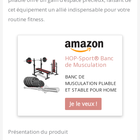
cet équipement un allié indispensable pour votre
routine fitness.
HOP-Sport® Banc
de Musculation
Pliable Plat,
BANC DE
Support Barre
MUSCULATION PLIABLE
Longue HS-1080 et
ET STABLE POUR HOME
Ensemble
GYM: HS-1080 est conçu
d’haltères: Disques
pour l'entraînement à
de Poids en
domicile. Il offre une
Plastique de 39 kg
construction en acier
pour
robuste, idéale pour les
Entraînement
exercices avec barre
Complet à
Présentation du produit
longue et barres
Domicile Charge