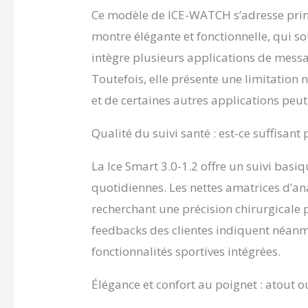
ses acti
Ce modèle de ICE-WATCH s’adresse pri
essenti
parfait
montre élégante et fonctionnelle, qui so
résistan
intègre plusieurs applications de messa
éclabou
de prof
Toutefois, elle présente une limitation 
minutes
et de certaines autres applications peut 
sports 
DE 3 À 
Qualité du suivi santé : est-ce suffisant
en Lith
pouvoir
de 3 à 
La Ice Smart 3.0-1.2 offre un suivi basiq
permet 
quotidiennes. Les nettes amatrices d’an
en veil
marque 
recherchant une précision chirurgicale 
large et
feedbacks des clientes indiquent néanm
trouver
vous ou 
fonctionnalités sportives intégrées.
avec un 
Élégance et confort au poignet : atout o