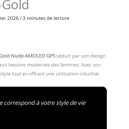
-Gold
rier 2026
/
3 minutes de lecture
e-Gold Nude AMOLED GPS
séduit par son design
s aux besoins modernes des femmes. Avec son
 style tout en offrant une utilisation intuitive.
 correspond à votre style de vie