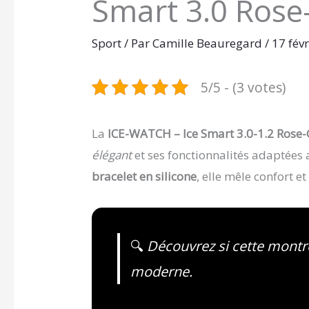
Smart 3.0 Rose
Sport
/ Par
Camille Beauregard
/
17 fév
5/5 - (3 votes)
La
ICE-WATCH – Ice Smart 3.0-1.2 Ros
élégant
et ses fonctionnalités adaptée
bracelet en silicone
, elle mêle confort et
🔍
Découvrez si cette montre
moderne.