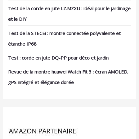
achevé en 15 minutes. Sous garantie marque
Test de la corde en jute LZ.MZXU : idéal pour le jardinage
IWMH, nous proposons une garantie d’un an et un
service client réactif pour résoudre rapidement
et le DIY
tout défaut de pièce.
Test de la STECEi : montre connectée polyvalente et
étanche IP68
Test : corde en jute DQ-PP pour déco et jardin
Revue de la montre huawei Watch Fit 3 : écran AMOLED,
gPS intégré et élégance dorée