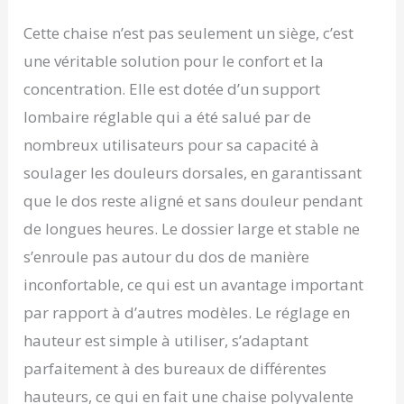
le bien-être : profitez
d'un alignement de
Cette chaise n’est pas seulement un siège, c’est
posture supérieur avec
une véritable solution pour le confort et la
notre dossier le plus
large et notre soutien
concentration. Elle est dotée d’un support
lombaire réglable. Conçu
lombaire réglable qui a été salué par de
pour réduire l'inconfort
et améliorer la
nombreux utilisateurs pour sa capacité à
concentration pendant
soulager les douleurs dorsales, en garantissant
de longues périodes
assises. 💎 Construit
que le dos reste aligné et sans douleur pendant
pour durer avec des
de longues heures. Le dossier large et stable ne
matériaux de qualité
supérieure : investissez
s’enroule pas autour du dos de manière
dans votre pratique en
inconfortable, ce qui est un avantage important
toute confiance. La
chaise BUBHA dispose
par rapport à d’autres modèles. Le réglage en
d'un cadre en acier
hauteur est simple à utiliser, s’adaptant
robuste, d'une mousse
haute résilience pour un
parfaitement à des bureaux de différentes
confort durable, et d'un
hauteurs, ce qui en fait une chaise polyvalente
revêtement en cuir