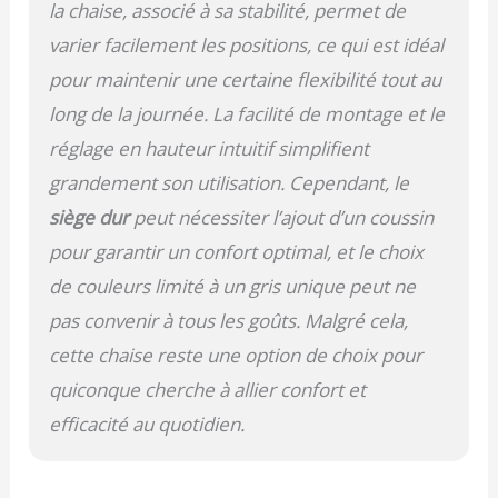
lombaire réglable. Conçu
la chaise, associé à sa stabilité, permet de
pour réduire l'inconfort
varier facilement les positions, ce qui est idéal
et améliorer la
concentration pendant
pour maintenir une certaine flexibilité tout au
de longues périodes
long de la journée. La facilité de montage et le
assises. 💎 Construit
pour durer avec des
réglage en hauteur intuitif simplifient
matériaux de qualité
grandement son utilisation. Cependant, le
supérieure : investissez
dans votre pratique en
siège dur
peut nécessiter l’ajout d’un coussin
toute confiance. La
pour garantir un confort optimal, et le choix
chaise BUBHA dispose
de couleurs limité à un gris unique peut ne
d'un cadre en acier
robuste, d'une mousse
pas convenir à tous les goûts. Malgré cela,
haute résilience pour un
cette chaise reste une option de choix pour
confort durable, et d'un
revêtement en cuir
quiconque cherche à allier confort et
synthétique résistant
efficacité au quotidien.
aux taches de qualité
supérieure, facile à
nettoyer. 🔥 Pourquoi
choisir Bubha ?