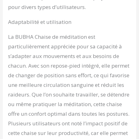
pour divers types d’utilisateurs.
synthétique résistant
aux taches de qualité
supérieure, facile à
Adaptabilité et utilisation
nettoyer. 🔥 Pourquoi
choisir Bubha ?
La BUBHA Chaise de méditation est
Découvrez la différence
d'une chaise conçue par
particulièrement appréciée pour sa capacité à
des méditateurs, pour
s’adapter aux mouvements et aux besoins de
les méditants. Nos
chacun. Avec son repose-pied intégré, elle permet
caractéristiques
exclusives offrent un
de changer de position sans effort, ce qui favorise
confort, une stabilité et
une meilleure circulation sanguine et réduit les
un soutien inégalés,
vous aidant à atteindre
raideurs. Que l’on souhaite travailler, se détendre
une pratique plus
ou même pratiquer la méditation, cette chaise
profonde et ciblée.
offre un confort optimal dans toutes les postures.
Plusieurs utilisateurs ont noté l’impact positif de
cette chaise sur leur productivité, car elle permet