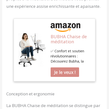
une expérience assise enrichissante et apaisante.
BUBHA Chaise de
méditation
ergonomique avec
✅ Confort et soutien
dossier inclinable
révolutionnaires :
et hauteur
Découvrez Bubha, la
réglable, chaise de
seule chaise de
bureau à pieds
méditation avec un
croisés avec
dossier breveté (en
roulettes, large
attente) entièrement
repose-jambes,
inclinable et réglable en
bureau pour TDAH
hauteur – le plus grand
et siège de yoga
Conception et ergonomie
sur le marché. Profitez
(gris)
d'un soutien
La BUBHA Chaise de méditation se distingue par
ergonomique inégalé