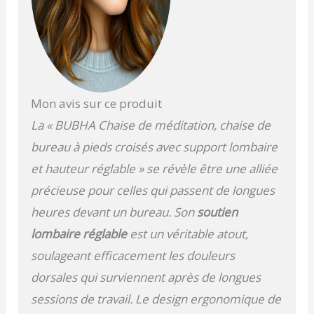
ultimes : contrairement
aux chaises à jambes
croisées standard,
BUBHA dispose d'un
repose-pieds unique
sans roues à 360 ° pour
un mouvement sans
Mon avis sur ce produit
effort et un
La « BUBHA Chaise de méditation, chaise de
repositionnement sans
compromis sur la
bureau à pieds croisés avec support lombaire
stabilité exceptionnelle.
et hauteur réglable » se révèle être une alliée
Parfait pour diverses
postures de méditation
précieuse pour celles qui passent de longues
et pratiques
heures devant un bureau. Son
soutien
conscientes. 💪 Conçu de
façon ergonomique pour
lombaire réglable
est un véritable atout,
le bien-être : profitez
soulageant efficacement les douleurs
d'un alignement de
posture supérieur avec
dorsales qui surviennent après de longues
notre dossier le plus
sessions de travail. Le design ergonomique de
large et notre soutien