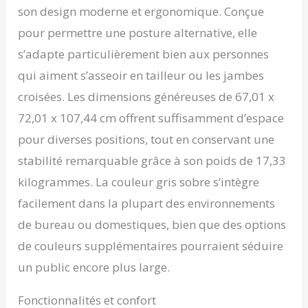
pour des séances de
son design moderne et ergonomique. Conçue
méditation plus
pour permettre une posture alternative, elle
profondes et plus
s’adapte particulièrement bien aux personnes
confortables.
Polyvalence et stabilité
qui aiment s’asseoir en tailleur ou les jambes
ultimes : contrairement
croisées. Les dimensions généreuses de 67,01 x
aux chaises à jambes
croisées standard,
72,01 x 107,44 cm offrent suffisamment d’espace
BUBHA dispose d'un
pour diverses positions, tout en conservant une
repose-pieds unique
sans roues à 360 ° pour
stabilité remarquable grâce à son poids de 17,33
un mouvement sans
kilogrammes. La couleur gris sobre s’intègre
effort et un
repositionnement sans
facilement dans la plupart des environnements
compromis sur la
de bureau ou domestiques, bien que des options
stabilité exceptionnelle.
Parfait pour diverses
de couleurs supplémentaires pourraient séduire
postures de méditation
un public encore plus large.
et pratiques
conscientes. 💪 Conçu de
façon ergonomique pour
Fonctionnalités et confort