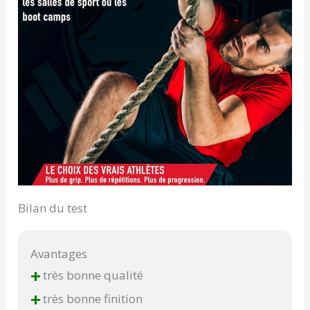
Bilan du test
Avantages
+
très bonne qualité
+
très bonne finition