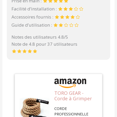
Prise en main :
Facilité d’installation :
Accessoires fournis :
Guide d’utilisation :
Notes des utilisateurs 4.8/5
Note de 4.8 pour 37 utilisateurs
TORO GEAR -
Corde à Grimper
en Jute de 38
CORDE
millimètres, 3-6
PROFESSIONNELLE
mètres - Corde à