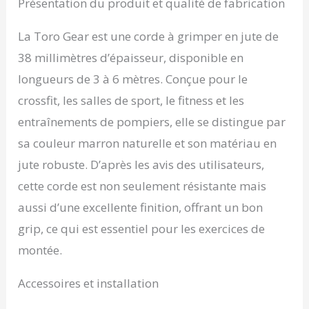
meilleure grip, agilité et
Présentation du produit et qualité de fabrication
vitesse des grips en
augmentant votre
La Toro Gear est une corde à grimper en jute de
nombre de répétitions.
38 millimètres d’épaisseur, disponible en
AMÉLIOREZ VOTRE
CONDITION PHYSIQUE
longueurs de 3 à 6 mètres. Conçue pour le
AVEC NOTRE GUIDE
crossfit, les salles de sport, le fitness et les
GRATUIT - En
téléchargeant notre
entraînements de pompiers, elle se distingue par
guide gratuit, vous
sa couleur marron naturelle et son matériau en
pourrez apprendre
toutes les techniques
jute robuste. D’après les avis des utilisateurs,
nécessaires pour
cette corde est non seulement résistante mais
grimper correctement et
en toute sécurité notre
aussi d’une excellente finition, offrant un bon
corde. Vous pourrez
grip, ce qui est essentiel pour les exercices de
améliorer votre
condition physique en
montée.
général, gagner en
force, endurance, brûler
Accessoires et installation
les graisses et
développer