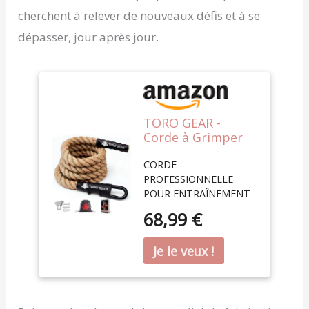
cherchent à relever de nouveaux défis et à se
dépasser, jour après jour.
TORO GEAR -
Corde à Grimper
en Jute de 38
CORDE
millimètres, 3-6
PROFESSIONNELLE
mètres - Corde à
POUR ENTRAÎNEMENT
Grimper avec
CROSSFIT – Corde
Mousqueton et
68,99 €
idéale pour
accroche pour
l'entraînement crossfit
Crossfit, salles de
de fibres 100 %
Sport, Fitness et
naturelles. Son diamètre
entraînement
et sa légèreté vous
pour Pompiers. (38
garantissent une
mm X 3 m)