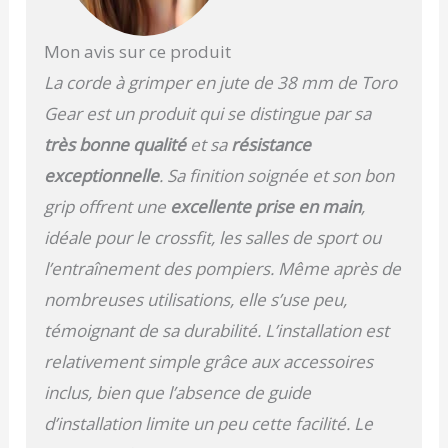
grimper correctement et
en toute sécurité notre
corde. Vous pourrez
Mon avis sur ce produit
améliorer votre
La corde à grimper en jute de 38 mm de Toro
condition physique en
général, gagner en
Gear est un produit qui se distingue par sa
force, endurance, brûler
très bonne qualité
et sa
résistance
les graisses et
développer
exceptionnelle
. Sa finition soignée et son bon
sensiblement votre
grip offrent une
excellente prise en main
,
torse supérieur.
UTILISATION
idéale pour le crossfit, les salles de sport ou
POLYVALENTE ET
l’entraînement des pompiers. Même après de
FACILE À INSTALLER -
Comprend deux
nombreuses utilisations, elle s’use peu,
mousquetons et un
témoignant de sa durabilité. L’installation est
crochet en acier rotatif
pour pouvoir accrocher
relativement simple grâce aux accessoires
facilement votre corde
inclus, bien que l’absence de guide
sur n'importe quelle
d’installation limite un peu cette facilité. Le
surface dure ou douce, à
l'intérieur comme à