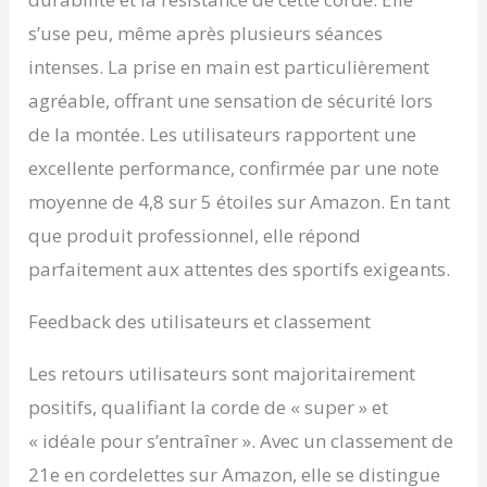
RÉSISTANCE ET
DURABILITÉ - Son triple
s’use peu, même après plusieurs séances
tressage haute tension
intenses. La prise en main est particulièrement
donne aux cordes TORO
agréable, offrant une sensation de sécurité lors
GEAR une grande
résistance à l'usure et
de la montée. Les utilisateurs rapportent une
durabilité. La poignée
excellente performance, confirmée par une note
thermorétractile à l'une
des extrémités empêche
moyenne de 4,8 sur 5 étoiles sur Amazon. En tant
l'effilochage par
que produit professionnel, elle répond
frottement constant.
Notre crochet est
parfaitement aux attentes des sportifs exigeants.
recouvert d'un tube
thermorétractable qui le
Feedback des utilisateurs et classement
renforce et lui donne une
protection. GARANTIE -
Les retours utilisateurs sont majoritairement
Notre produit dispose
d'une garantie de 30
positifs, qualifiant la corde de « super » et
jours pour son retour. Si
« idéale pour s’entraîner ». Avec un classement de
vous avez des
questions, vous pouvez
21e en cordelettes sur Amazon, elle se distingue