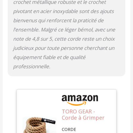
crochet métallique robuste et le crochet
l'extérieur. Son utilisation
pivotant en acier inoxydable sont des ajouts
est idéale pour les
gymnases, les parcours
bienvenus qui renforcent la praticité de
d'obstacles pour enfants
l’ensemble. Malgré ce léger bémol, avec une
et les adultes, les camps
d'entraînement et pour
note de 4,8 sur 5, cette corde reste un choix
préparer les tests de
judicieux pour toute personne cherchant un
pompier. HAUTE
RÉSISTANCE ET
équipement fiable et de qualité
DURABILITÉ - Son triple
professionnelle.
tressage haute tension
donne aux cordes TORO
GEAR une grande
résistance à l'usure et
durabilité. La poignée
thermorétractile à l'une
des extrémités empêche
TORO GEAR -
l'effilochage par
Corde à Grimper
frottement constant.
en Jute de 38
Notre crochet est
CORDE
millimètres, 3-6
recouvert d'un tube