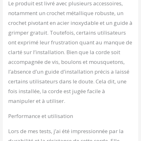
Le produit est livré avec plusieurs accessoires,
sensiblement votre
torse supérieur.
notamment un crochet métallique robuste, un
UTILISATION
crochet pivotant en acier inoxydable et un guide à
POLYVALENTE ET
FACILE À INSTALLER -
grimper gratuit. Toutefois, certains utilisateurs
Comprend deux
ont exprimé leur frustration quant au manque de
mousquetons et un
crochet en acier rotatif
clarté sur l’installation. Bien que la corde soit
pour pouvoir accrocher
accompagnée de vis, boulons et mousquetons,
facilement votre corde
sur n'importe quelle
l’absence d’un guide d’installation précis a laissé
surface dure ou douce, à
certains utilisateurs dans le doute. Cela dit, une
l'intérieur comme à
l'extérieur. Son utilisation
fois installée, la corde est jugée facile à
est idéale pour les
manipuler et à utiliser.
gymnases, les parcours
d'obstacles pour enfants
Performance et utilisation
et les adultes, les camps
d'entraînement et pour
préparer les tests de
Lors de mes tests, j’ai été impressionnée par la
pompier. HAUTE
durabilité et la résistance de cette corde. Elle