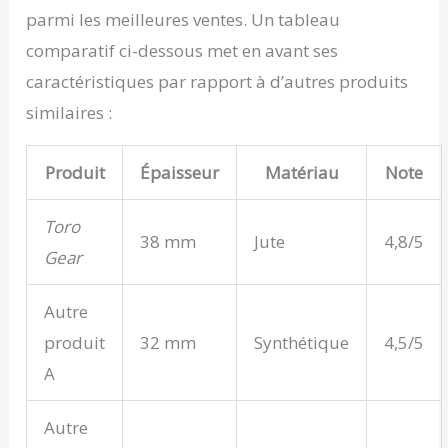
contacter notre équipe
parmi les meilleures ventes. Un tableau
de service à la clientèle.
La garantie n'est valable
comparatif ci-dessous met en avant ses
que pour le vendeur
caractéristiques par rapport à d’autres produits
officiel VUELA BOX.
similaires :
Produit
Épaisseur
Matériau
Note
Toro
38 mm
Jute
4,8/5
Gear
Autre
produit
32 mm
Synthétique
4,5/5
A
Autre