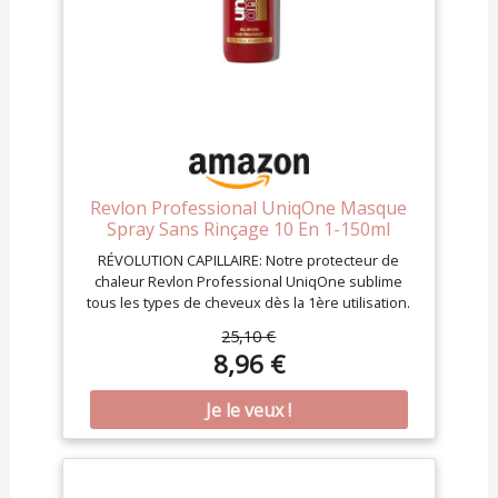
CONTIENT LE COLIS : 1x Gelée Hydratante Garnier
Méthode Boucles - Contenance : 370 ml (1)Test
consommateur sur 65 personnes. (2) Sans alcool
éthylique.
Revlon Professional UniqOne Masque
Spray Sans Rinçage 10 En 1-150ml
RÉVOLUTION CAPILLAIRE: Notre protecteur de
chaleur Revlon Professional UniqOne sublime
tous les types de cheveux dès la 1ère utilisation.
Soin sans rinçage, pour des résultats
25,10 €
spectaculaires.
8,96 €