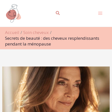
Aller
Rechercher
au
contenu
Accueil
Soin cheveux
Secrets de beauté : des cheveux resplendissants
pendant la ménopause