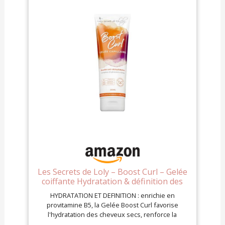
Les Secrets de Loly – Boost Curl – Gelée
coiffante Hydratation & définition des
boucles – Cheveux ondulés, bouclés et
HYDRATATION ET DEFINITION : enrichie en
frisés – 97% d'origine naturelle – 250 ml
provitamine B5, la Gelée Boost Curl favorise
l'hydratation des cheveux secs, renforce la
brillance naturelle et facilite le coiffage, pour des