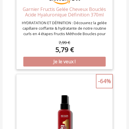
Garnier Fructis Gelée Cheveux Bouclés
Acide Hyaluronique Définition 370ml
HYDRATATION ET DÉFINITION : Découvrez la gelée
capillaire coiffante & hydratante de notre routine
curls en 4 étapes Fructis Méthode Boucles pour
tous les types de boucles, pour un résultat sans
7,99 €
résidus & sans effet carton. POUR TOUTES LES
5,79 €
BOUCLES : Testée et approuvée pour toutes les
boucles de type 2 à 6, la Gelée hydrate et définit
durablement vos boucles durant 100H et protège
vos boucles des frottements et de l’humidité.
Tenue flexible: fixe sans figer (1). COMMENT
APPLIQUER LE PRODUIT : Appliquer la Gelée
-64%
hydratante sur cheveux humides, par section.
Scrunchez afin de former vos boucles et laisser
sécher à l’air libre ou au diffuseur. Vous pouvez
également effectuer des finger coils. Ne pas
rincer. FORMULE HYDRATANTE ET AGENT GAINANT
: Formule sans silicone, sans alcool (2), sans huiles
minérale. Enrichie à 7% en complexe hydratant à
l'acide hyaluronique et agent gainant pour 100H
de boucles hydratées et définies (1). QUE