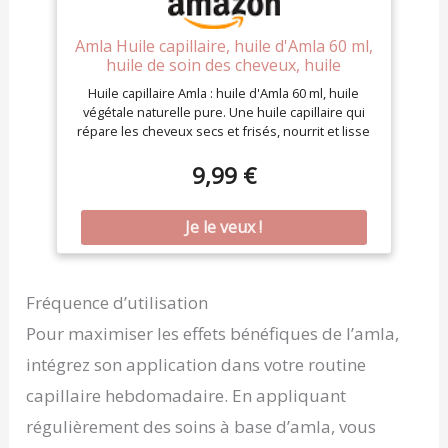
Amla Huile capillaire, huile d'Amla 60 ml,
huile de soin des cheveux, huile
végétale pure naturelle, réduit la perte
Huile capillaire Amla : huile d'Amla 60 ml, huile
de cheveux pour une croissance saine
végétale naturelle pure. Une huile capillaire qui
des cheveux, nourrit le cuir chevelu, les
répare les cheveux secs et frisés, nourrit et lisse
les cheveux. Les cheveux tombent lâches et
souples et retrouvent leur aspect sain et fort
9,99 €
Ingrédients végétaux naturels : notre huile pour
cheveux de groseille indienne est fabriquée à
partir d'extraits de plantes purement naturels, elle
renforce vos cheveux de l'intérieur, favorise la
croissance fraîche et combat les grises
prématurées Soin des cheveux et réduction de la
Fréquence d’utilisation
perte de cheveux : l'huile pour cheveux Amla
nourrit le cuir chevelu et renforce les mèches de
Pour maximiser les effets bénéfiques de l’amla,
cheveux de la racine à la pointe, l'huile d'Amla
traite les fourches et les cheveux longs lisses,
intégrez son application dans votre routine
réduit la perte de cheveux et la casse des
capillaire hebdomadaire. En appliquant
cheveux Favorise la croissance saine des cheveux
: notre huile pour cheveux Amla améliore les
régulièrement des soins à base d’amla, vous
cheveux secs et crépus et aide à prévenir la