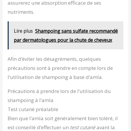
sécheresse et à limiter la formation de pellicules.
assurerez une absorption efficace de ses
Favorise une croissance saine des cheveux, de
nutriments.
sorte que vos cheveux deviennent brillants et
doux Pour de beaux cheveux : dorlotez vos
cheveux avec notre huile de soin pour des
cheveux brillants, sains, doux et beaux. Soyez le
Lire plus
Shampoing sans sulfate recommandé
centre de la foule
par dermatologues pour la chute de cheveux
Afin d’éviter les désagréments, quelques
précautions sont à prendre en compte lors de
l’utilisation de shampoing à base d’amla.
Précautions à prendre lors de l’utilisation du
shampoing à l’amla
Test cutané préalable
Bien que l’amla soit généralement bien toléré, il
est conseillé d’effectuer un
test cutané
avant la