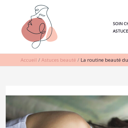
Aller
au
contenu
SOIN C
ASTUCE
Accueil
Astuces beauté
La routine beauté du