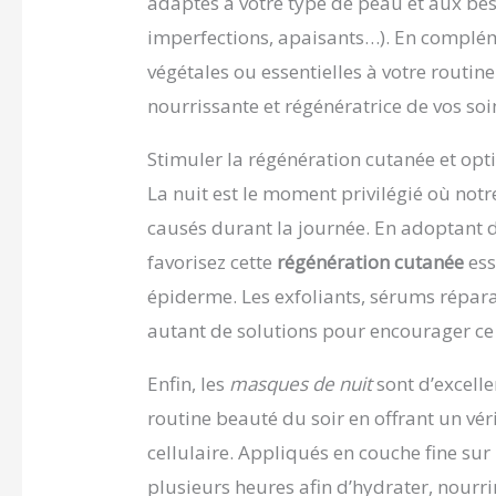
adaptés à votre type de peau et aux beso
imperfections, apaisants…). En compléme
végétales ou essentielles à votre routin
nourrissante et régénératrice de vos soi
Stimuler la régénération cutanée et opt
La nuit est le moment privilégié où no
causés durant la journée. En adoptant 
favorisez cette
régénération cutanée
ess
épiderme. Les exfoliants, sérums répara
autant de solutions pour encourager ce
Enfin, les
masques de nuit
sont d’excellen
routine beauté du soir en offrant un vé
cellulaire. Appliqués en couche fine su
plusieurs heures afin d’hydrater, nourrir