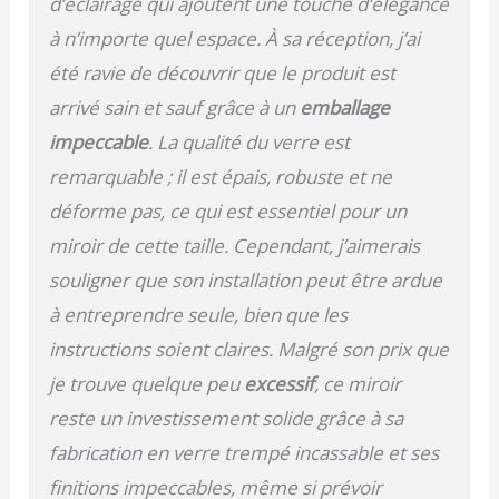
d’éclairage qui ajoutent une touche d’élégance
salles de sport très
à n’importe quel espace. À sa réception, j’ai
fréquentées. 🔧
Installation Facile Sur
été ravie de découvrir que le produit est
Tout Mur Plat: Fixation
arrivé sain et sauf grâce à un
emballage
sécurisée grâce au
matériel et au guide
impeccable
. La qualité du verre est
vidéo fournis. Idéal pour
remarquable ; il est épais, robuste et ne
les garages, les salons,
les couloirs et les
déforme pas, ce qui est essentiel pour un
douches. Miroir mural
miroir de cette taille. Cependant, j’aimerais
indispensable pour les
souligner que son installation peut être ardue
amateurs de fitness et
les danseurs. 📦
à entreprendre seule, bien que les
Emballage Et Garantie
instructions soient claires. Malgré son prix que
Anti-Dommages: Le
grand miroir sans cadre
je trouve quelque peu
excessif
, ce miroir
Snowdool est emballé
reste un investissement solide grâce à sa
dans une double
mousse renforcée pour
fabrication en verre trempé incassable et ses
une livraison sans
finitions impeccables, même si prévoir
problème. En cas de