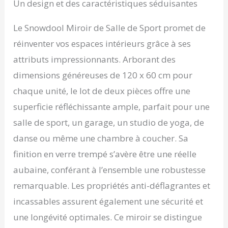
sport maison, chambres
Un design et des caractéristiques séduisantes
ou studios de danse. 🔍
Design AméLioré Sans
Le Snowdool Miroir de Salle de Sport promet de
Distorsion: Notre miroir
réinventer vos espaces intérieurs grâce à ses
mural rectangulaire sans
cadre équipé de patins
attributs impressionnants. Arborant des
anti-distorsion élimine
dimensions généreuses de 120 x 60 cm pour
les déformations
d'image pendant le
chaque unité, le lot de deux pièces offre une
yoga, le fitness ou la
superficie réfléchissante ample, parfait pour une
danse (collage simple
entre panneaux). 🛡
salle de sport, un garage, un studio de yoga, de
Verre Trempé 4 MM: Ce
danse ou même une chambre à coucher. Sa
grand miroir intégral est
fabriqué en verre flotté
finition en verre trempé s’avère être une réelle
incassable de 4 mm, aux
aubaine, conférant à l’ensemble une robustesse
bords polis et aux coins
arrondis. Plus résistant
remarquable. Les propriétés anti-déflagrantes et
que le verre standard, il
incassables assurent également une sécurité et
est idéal pour les
maisons familiales, les
une longévité optimales. Ce miroir se distingue
salles de bain et les