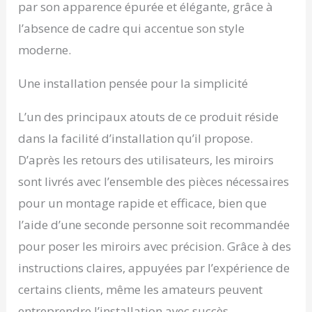
par son apparence épurée et élégante, grâce à
salles de sport très
fréquentées. 🔧
l’absence de cadre qui accentue son style
Installation Facile Sur
moderne.
Tout Mur Plat: Fixation
sécurisée grâce au
Une installation pensée pour la simplicité
matériel et au guide
vidéo fournis. Idéal pour
les garages, les salons,
L’un des principaux atouts de ce produit réside
les couloirs et les
dans la facilité d’installation qu’il propose.
douches. Miroir mural
indispensable pour les
D’après les retours des utilisateurs, les miroirs
amateurs de fitness et
sont livrés avec l’ensemble des pièces nécessaires
les danseurs. 📦
Emballage Et Garantie
pour un montage rapide et efficace, bien que
Anti-Dommages: Le
l’aide d’une seconde personne soit recommandée
grand miroir sans cadre
pour poser les miroirs avec précision. Grâce à des
Snowdool est emballé
dans une double
instructions claires, appuyées par l’expérience de
mousse renforcée pour
certains clients, même les amateurs peuvent
une livraison sans
problème. En cas de
entreprendre l’installation avec succès.