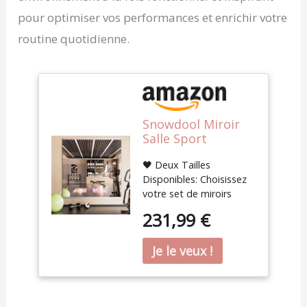
pour optimiser vos performances et enrichir votre
routine quotidienne.
Snowdool Miroir
Salle Sport
120x60cm 2 pièces,
🖤 Deux Tailles
Grand Verre
Disponibles: Choisissez
Trempé sans Cadr
votre set de miroirs
fitness, 120 x 60 cm x 2
231,99 €
pièces ou 140 x 42 cm x
2 pièces. Inclus supports
en Z métalliques,
chevilles lourdes et vis
pour montage mural
stable dans les salles de