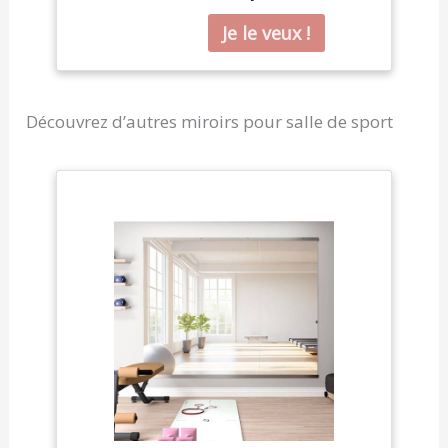
2 pièces. Inclus supports
en Z métalliques,
chevilles lourdes et vis
pour montage mural
stable dans les salles de
sport maison, chambres
Découvrez d’autres miroirs pour salle de sport
ou studios de danse. 🔍
Design AméLioré Sans
Distorsion: Notre miroir
mural rectangulaire sans
cadre équipé de patins
anti-distorsion élimine
les déformations
d'image pendant le
yoga, le fitness ou la
danse (collage simple
entre panneaux). 🛡
Verre Trempé 4 MM: Ce
grand miroir intégral est
fabriqué en verre flotté
incassable de 4 mm, aux