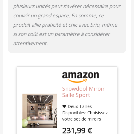
casse ou de défaut,
plusieurs unités peut s’avérer nécessaire pour
veuillez nous contacter
couvrir un grand espace. En somme, ce
immédiatement pour
trouver une solution.
produit allie praticité et chic avec brio, même
si son coût est un paramètre à considérer
attentivement.
Snowdool Miroir
Salle Sport
120x60cm 2 pièces,
🖤 Deux Tailles
Grand Verre
Disponibles: Choisissez
Trempé sans Cadr
votre set de miroirs
fitness, 120 x 60 cm x 2
231,99 €
pièces ou 140 x 42 cm x