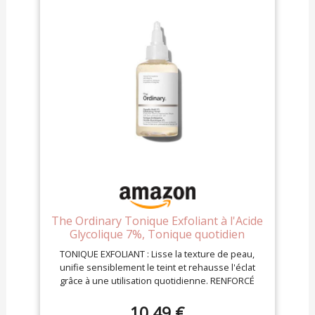
The Ordinary Tonique Exfoliant à l'Acide
Glycolique 7%, Tonique quotidien
illuminant et lissant, pour un teint plus
TONIQUE EXFOLIANT : Lisse la texture de peau,
uniforme, 100ml
unifie sensiblement le teint et rehausse l'éclat
grâce à une utilisation quotidienne. RENFORCÉ
AVEC DE L'ACIDE GLYCOLIQUE 7% : Favorise un
teint plus uniforme, réduit l'apparence des rides
10,49 €