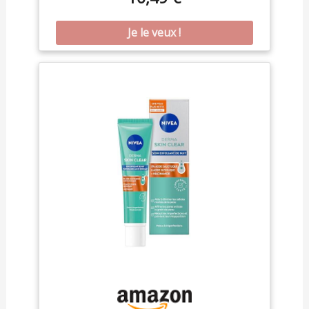
et ridules et rehausse l'éclat de la peau. FORMULE
MULTIFONCTIONNELLE : Peut également être
appliquée sur le cuir chevelu pour hydrater et
rééquilibrer la peau sèche du cuir chevelu. AVEC
DES EXTRAITS D'ORIGINE VÉGÉTALE : Contient du
poivre de Tasmanie, un anti-irritant connu, ainsi
que de l'aloès et du ginseng. IDÉAL POUR LE SOIR :
Appliquer une fois par jour, de préférence le soir,
en évitant le contact avec les zones sensibles
comme les yeux.