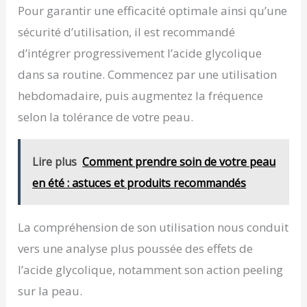
Vitamine C + Acide Glycolique (AHA) + Acetyl
Pour garantir une efficacité optimale ainsi qu’une
Glucosamine + Acide Hyaluronique + Aloe Vera +
Centella Asiatica : exfolie, illumine, hydrate et
sécurité d’utilisation, il est recommandé
apaise en profondeur. ROUTINE OPTIMALE SÉFIA :
d’intégrer progressivement l’acide glycolique
Pour maximiser les résultats, utiliser le Sérum
après les Cotons Anti-Imperfections Séfia, puis
dans sa routine. Commencez par une utilisation
sceller avec la Crème Hydratante Séfia. Appliquer
2-3 gouttes sur peau nettoyée, masser jusqu'à
hebdomadaire, puis augmentez la fréquence
absorption. Peaux sensibles : commencer 1 jour
selon la tolérance de votre peau.
sur 2. SÉFIA : Séfia accompagne femmes &
hommes avec une routine simple, pensée pour
les peaux sujettes aux imperfections. Déjà
présente dans plus de 350 pharmacies.
Lire plus
Comment prendre soin de votre peau
en été : astuces et produits recommandés
La compréhension de son utilisation nous conduit
vers une analyse plus poussée des effets de
l’acide glycolique, notamment son action peeling
sur la peau.