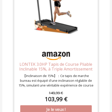
LONTEK 3.0HP Tapis de Course Pliable
Inclinable 15%, à Triple Amortissement
【Inclinaison de 15%】：Ce tapis de marche
bureau est équipé d'une inclinaison réglable de
15%, simulant une véritable expérience de course
en montée. Ce design permet d'augmenter la
149,99 €
consommation de calories de 60%, tout en
103,99 €
améliorant la protection des genoux de 30%,
réduisant efficacement les risques de blessures.
Il contribue également à une amélioration de 20%