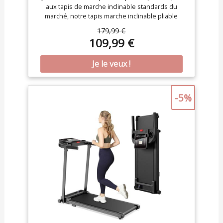
aux tapis de marche inclinable standards du
marché, notre tapis marche inclinable pliable
silencieux offre un réglage manuel d'inclinaison à
179,99 €
3 niveaux (max 16%), un moteur sans balais de 3.0
109,99 €
CV (vitesse max 10 km/h), un plateau (2 couches)
et une bande de course (6 couches). Il dispose
également de reposabrazos ajustables pour plus
de confort ; avec son panneau LED intuitif et
télécommande magnétique, ce tapis roulant
pliable vous permet d’entraîner efficacement et
-5%
confortablement chez vous. 【Technologie
d'absorption des chocs et faible niveau sonore
pour protéger les genoux】 : Ce tapis pliable de
marche silencieux est doté d'un système
d'absorption des chocs multicouche. plateau de
course à 2 couches et bande de course à 7
couches réduisent efficacement les vibrations.
Équipé de huit amortisseurs internes en silicone
et de quatre coussinets externes en caoutchouc
alvéolé, il protège efficacement les genoux tout
en réduisant les niveaux sonores en dessous de
45 décibels, Vous pouvez donc l'utiliser la nuit
sans déranger vos voisins. 【Assurance qualité et