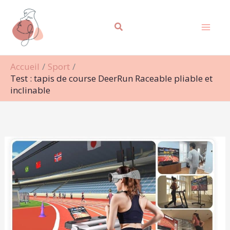
Aller
Rechercher
au
contenu
Accueil
Sport
Test : tapis de course DeerRun Raceable pliable et
inclinable