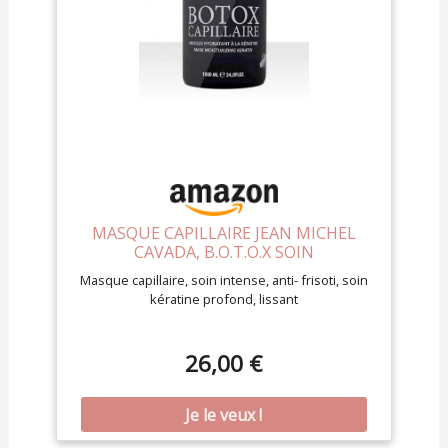
MASQUE CAPILLAIRE JEAN MICHEL
CAVADA, B.O.T.O.X SOIN
PROFESSIONNEL TOUS TYPES DE
Masque capillaire, soin intense, anti- frisoti, soin
CHEVEUX, MADE IN FRANCE,POT DE
kératine profond, lissant
1000ML
26,00 €