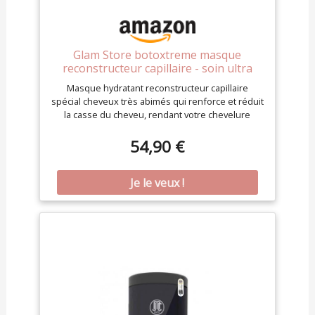
Glam Store botoxtreme masque
reconstructeur capillaire - soin ultra
concentré - kératine - acide
Masque hydratant reconstructeur capillaire
hyaluronique - cheveux très abimés -
spécial cheveux très abimés qui renforce et réduit
1000 mL (Monoi)
la casse du cheveu, rendant votre chevelure
extrêmement saine. Soin extrême ultra concentré
enrichi en kératine acide hyaluronique huile
54,90 €
d'argan et protéines de soie pour tous types de
cheveux. Pour une beauté extreme de vos
cheveux plus forts plus sains avec une réparation
en profondeur de la fibre et cuticule du cheveux
dès la première application. Spécialement conçu
pour les cheveux abimés par les colorations et
décolorations à répétition , l'usage intensif de
source de chaleur (plaque lisseur). Formule
innovante unique ultra concentrée pot de 1kg
fabriqué en France.