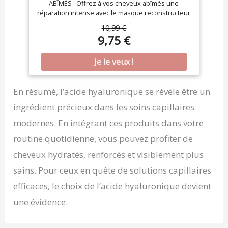
ABÎMÉS : Offrez à vos cheveux abîmés une
réparation intense avec le masque reconstructeur
Kératine Morphose Dessange. Sa formule à la
10,99 €
texture fondante répare et protège la fibre, qui
9,75 €
retrouve toute sa souplesse. POUR DES CHEVEUX
VISIBLEMENT PLUS FORTS : Inspiré des salons, ce
masque cheveux reconstructeur Dessange rend
vos cheveux 98% plus forts*, brillants et réparés.
FORMULE ENRICHIE EN KÉRATINE & ACIDE
HYALURONIQUE : Sa formule enrichie en
En résumé, l’acide hyaluronique se révèle être un
complexe de soin de kératine végétale et acide
ingrédient précieux dans les soins capillaires
hyaluronique pénètre au cœur du cheveu et
reconstitue la fibre capillaire endommagée. LE
modernes. En intégrant ces produits dans votre
PROTOCOLE KÉRATINE MORPHOSE : Après votre
routine quotidienne, vous pouvez profiter de
shampoing, appliquez le masque sur cheveux
essorés. Laissez poser 5 min, puis rincez. Pour
cheveux hydratés, renforcés et visiblement plus
des résultats optimaux, complétez le protocole
avec le reste de la gamme Kératine Morphose.
sains. Pour ceux en quête de solutions capillaires
DES PROTOCOLES DE SOINS PROFESSIONNELS À
efficaces, le choix de l’acide hyaluronique devient
DOMICILE : Depuis 1992, nous rendons accessible
la compétence professionnelle Dessange, avec
une évidence.
des soins d'exception aux ingrédients précieux et
à la sensorialité unique pour révéler la beauté de
vos cheveux.